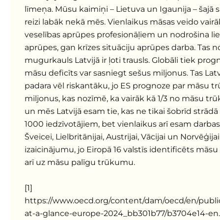
līmeņa. Mūsu kaimiņi – Lietuva un Igaunija – šajā 
reizi labāk nekā mēs. Vienlaikus māsas veido vair
veselības aprūpes profesionāļiem un nodrošina lie
aprūpes, gan krīzes situāciju aprūpes darba. Tas n
mugurkauls Latvijā ir ļoti trausls. Globāli tiek pro
māsu deficīts var sasniegt sešus miljonus. Tas Latvij
padara vēl riskantāku, jo ES prognoze par māsu t
miljonus, kas nozīmē, ka vairāk kā 1/3 no māsu tr
un mēs Latvijā esam tie, kas ne tikai šobrīd strā
1000 iedzīvotājiem, bet vienlaikus arī esam darbasp
Šveicei, Lielbritānijai, Austrijai, Vācijai un Norvēģij
izaicinājumu, jo Eiropā 16 valstīs identificēts māsu
arī uz māsu palīgu trūkumu.
[1]
https://www.oecd.org/content/dam/oecd/en/public
at-a-glance-europe-2024_bb301b77/b3704e14-en