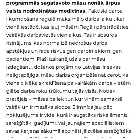
programmās sagatavoto māsu nonāk ārpus
valsts nodrošinātas medicīnas.
Faktiski darba
likumdošana regulē maksimālo darba laiku tikai
vienā iestādē, kas ļauj māsām “legāli pārstrādāties”
vairākās darbavietās vienlaikus. Tas ir absurds
risinājums, kas normalizē nedrošus darba
apstākļus un rada riskus gan darbiniekiem, gan
pacientiem. Plaši izskanējušais par māsu
izdegšanu, došanos projām no Latvijas, ir sekas
neilgtspējīgai māsu darba organizēšanai, cerot, ka
viena cilvēka skraidīšana pa vairākām darba vietām
glābs darba roku trūkumu tajās visās. Notiek
pretējais – māsas paliek tur, kur viņām samaksā
vairāk un ir mazāka slodze. Slimnīca jau pēc
noklusējuma ir vide, kurā ir augstāks riska līmenis,
sarežģītāki gadījumi. Vai jaunajiem speciālistiem
savas karjeras sākumā apzināti jāizvēlas sarežģītāka