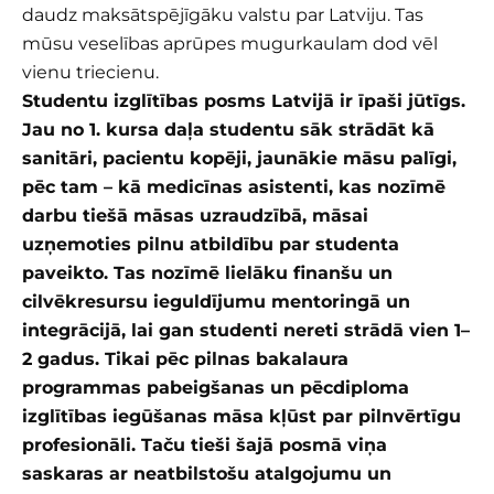
daudz maksātspējīgāku valstu par Latviju. Tas
mūsu veselības aprūpes mugurkaulam dod vēl
vienu triecienu.
Studentu izglītības posms Latvijā ir īpaši jūtīgs.
Jau no 1. kursa daļa studentu sāk strādāt kā
sanitāri, pacientu kopēji, jaunākie māsu palīgi,
pēc tam – kā medicīnas asistenti, kas nozīmē
darbu tiešā māsas uzraudzībā, māsai
uzņemoties pilnu atbildību par studenta
paveikto. Tas nozīmē lielāku finanšu un
cilvēkresursu ieguldījumu mentoringā un
integrācijā, lai gan studenti nereti strādā vien 1–
2 gadus. Tikai pēc pilnas bakalaura
programmas pabeigšanas un pēcdiploma
izglītības iegūšanas māsa kļūst par pilnvērtīgu
profesionāli. Taču tieši šajā posmā viņa
saskaras ar neatbilstošu atalgojumu un