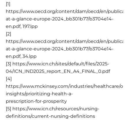
[1]
https://www.oecd.org/content/dam/oecd/en/publicatio
at-a-glance-europe-2024_bb301b77/b3704e14-
en.pdf
, 197.lpp
[2]
https://www.oecd.org/content/dam/oecd/en/publicatio
at-a-glance-europe-2024_bb301b77/b3704e14-
en.pdf
, 34.lpp
[3]
https://www.icn.ch/sites/default/files/2025-
04/ICN_IND2025_report_EN_A4_FINAL_0.pdf
[4]
https://www.mckinsey.com/industries/healthcare/our
insights/prioritizing-health-a
-
prescription-for-prosperity
[5]
https://www.icn.ch/resources/nursing-
definitions/current-nursing-definitions