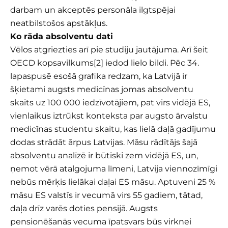
darbam un akceptēs personāla ilgtspējai
neatbilstošos apstākļus.
Ko rāda absolventu dati
Vēlos atgriezties arī pie studiju jautājuma. Arī šeit
OECD kopsavilkums
[2]
iedod lielo bildi. Pēc 34.
lapaspusē esošā grafika redzam, ka Latvijā ir
šķietami augsts medicīnas jomas absolventu
skaits uz 100 000 iedzīvotājiem, pat virs vidējā ES,
vienlaikus iztrūkst konteksta par augsto ārvalstu
medicīnas studentu skaitu, kas lielā daļā gadījumu
dodas strādāt ārpus Latvijas. Māsu rādītājs šajā
absolventu analīzē ir būtiski zem vidējā ES, un,
ņemot vērā atalgojuma līmeni, Latvija viennozīmīgi
nebūs mērķis lielākai daļai ES māsu. Aptuveni 25 %
māsu ES valstīs ir vecumā virs 55 gadiem, tātad,
daļa drīz varēs doties pensijā. Augsts
pensionēšanās vecuma īpatsvars būs virknei