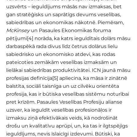
uzsvērts – ieguldījums māsās nav izmaksas, bet
gan stratēģisks un saprātīgs devums veselības,
sabiedrības un ekonomikas nākotnē. Piemēram,
McKinsey
un Pasaules Ekonomikas foruma
pētījumi
[4]
norāda, ka katrs ieguldītais dolārs māsu
darbaspēkā rada divus līdz četrus dolārus lielu
sabiedrisko un ekonomisko atdevi, kas rodas
pateicoties zemākām veselības izmaksām un
lielākai sabiedrības produktivitātei. ICN jaunā māsu
profesijas definīcija
[5]
apliecina, ka māsa ir zinātnē
balstīta, sociāli taisnīga un uz cilvēku orientēta
profesija, kas ir būtiska veselības sistēmu noturībai
pret krīzēm. Pasaules Veselības Profesiju alianse
uzsver, ka ieguldīt veselības profesionāļos ir
izmaksu ziņā efektīvākais veids, kā nodrošināt
drošu un kvalitatīvu aprūpi, un, ka tas ir ilgtspējīgs
ieguldījums, nevis īslaicīgi izdevumi. Būtiski, ka