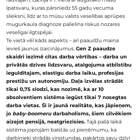
īpatsvaru, kuras pārsniedz 55 gadu vecuma
slieksni, līdz ar to mūsu valsts veselības aprūpes
mugurkaula diagnoze palielina riskus nozares
veselīgai ilgtspējai.
Te vietā vēl kāds aspekts – arī paaudžu maiņa
ievieš jaunus izaicinājumus.
Gen Z paaudze
skaidri iezīmē citas darba vērtības – darba un
privātās dzīves līdzsvaru, atalgojuma atbilstību
ieguldītajam, elastīgu darba laiku, profesijas
prestižu un autonomiju. Daļa izvēlas strādāt
tikai 0,75 slodzi, kas nozīmē, ka ar 10
absolventiem sistēma iegūst tikai 7 nosegtas
darba vietas. Šī ir jaunā realitāte, kas jāpieņem,
jo
baby-boomeru
darbaholisms, šiem cilvēkiem
aizejot pensijā, neatgriezīsies.
Tajā pašā laikā
sistēma joprojām balstās uz pieņēmumu, ka
darbinieki strādās virsstundas, pakārtos savu dzīvi