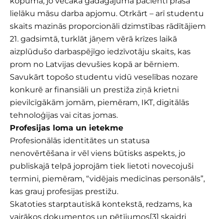
kopumā, jo vecāka gadagājuma pacienti prasa
lielāku māsu darba apjomu. Otrkārt – arī studentu
skaits mazinās proporcionāli dzimstības rādītājiem
21. gadsimtā, turklāt jāņem vērā krīzes laikā
aizplūdušo darbaspējīgo iedzīvotāju skaits, kas
prom no Latvijas devušies kopā ar bērniem.
Savukārt topošo studentu vidū veselības nozare
konkurē ar finansiāli un prestiža ziņā krietni
pievilcīgākām jomām, piemēram, IKT, digitālās
tehnoloģijas vai citas jomas.
Profesijas loma un ietekme
Profesionālās identitātes un statusa
nenovērtēšana ir vēl viens būtisks aspekts, jo
publiskajā telpā joprojām tiek lietoti novecojuši
termini, piemēram, “vidējais medicīnas personāls”,
kas grauj profesijas prestižu.
Skatoties starptautiskā kontekstā, redzams, ka
vairākos dokumentos un pētījumos
[3]
skaidri