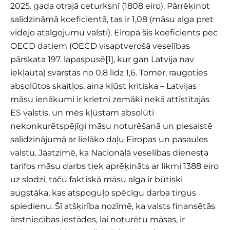
2025. gada otrajā ceturksnī (1808 eiro). Pārrēķinot
salīdzināmā koeficientā, tas ir 1,08 (māsu alga pret
vidējo atalgojumu valstī). Eiropā šis koeficients pēc
OECD datiem (OECD visaptverošā veselības
pārskata 197. lapaspusē
[1]
, kur gan Latvija nav
iekļauta) svārstās no 0,8 līdz 1,6. Tomēr, raugoties
absolūtos skaitļos, aina kļūst kritiska – Latvijas
māsu ienākumi ir krietni zemāki nekā attīstītajās
ES valstīs, un mēs kļūstam absolūti
nekonkurētspējīgi māsu noturēšanā un piesaistē
salīdzinājumā ar lielāko daļu Eiropas un pasaules
valstu. Jāatzīmē, ka Nacionālā veselības dienesta
tarifos māsu darbs tiek aprēķināts ar likmi 1388 eiro
uz slodzi, taču faktiskā māsu alga ir būtiski
augstāka, kas atspoguļo spēcīgu darba tirgus
spiedienu. Šī atšķirība nozīmē, ka valsts finansētās
ārstniecības iestādes, lai noturētu māsas, ir