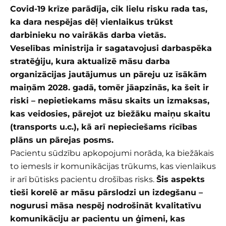
Covid-19 krīze parādīja, cik lielu risku rada tas,
ka dara nespējas dēļ vienlaikus trūkst
darbinieku no vairākās darba vietās.
Veselības ministrija ir sagatavojusi darbaspēka
stratēģiju, kura aktualizē māsu darba
organizācijas jautājumus un pāreju uz īsākām
maiņām 2028. gadā, tomēr jāapzinās, ka šeit ir
riski – nepietiekams māsu skaits un izmaksas,
kas veidosies, pārejot uz biežāku maiņu skaitu
(transports u.c.), kā arī nepieciešams rīcības
plāns un pārejas posms.
Pacientu sūdzību apkopojumi norāda, ka biežākais
to iemesls ir komunikācijas trūkums, kas vienlaikus
ir arī būtisks pacientu drošības risks.
Šis aspekts
tieši korelē ar māsu pārslodzi un izdegšanu –
nogurusi māsa nespēj nodrošināt kvalitatīvu
komunikāciju ar pacientu un ģimeni, kas