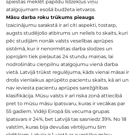
spiestas meklēt papildu līdzekļus viņu
atalgojumam esošā budžeta ietvaros.
Māsu darba roku trūkums pieaugs
Izaicinājumu sarakstā ir arī citi aspekti, tostarp,
augsts studējošo atbirums un neliels to skaits, kuri
pēc studijām nonāk valsts veselības aprūpes
sistēmā, kur ir nenormētas darba slodzes un
joprojām tiek pieļautas 24 stundu maiņas, lai
nodrošinātu cieņpilnu atalgojumu vienā darba
vietā. Latvijā trūkst regulējuma, kāds vienai māsai ir
drošs vienlaikus aprūpēto pacientu skaits, kā arī un
nav ieviesta pacientu aprūpes sarežģītības
klasifikācija. Mūsu valsts ir arī riska zonā attiecībā
pret to mūsu māsu īpatsvaru, kuras ir vecākas par
55 gadiem. Vidēji Eiropā šīs vecuma grupas
īpatsvars ir 24%, bet Latvijā tas sasniedz 39%. No 18
valstīm, kuras bija devušas vērtējumu šim
rādītājam, Latvija ir 1. vietā ar augstāko māsu