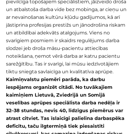
pievilcīga topošajiem speciālistiem, jāizveido droša
un atbalstoša darba vide bez mobinga, ar cieņu un
ar nevainošanas kultūru kļūdu gadījumos, kā arī
jāstiprina profesijas prestižs un jānodrošina riskam
un atbildībai adekvāts atalgojums. Viens no
svarīgiem posmiem ir skaidrs regulējums darba
slodzei jeb droša māsu-pacientu attiecības
noteikšana, ņemot vērā darba ar katru pacientu
sarežģītību. Tas ir svarīgi, lai mūsu iedzīvotājiem
tiktu sniegta savlaicīga un kvalitatīva aprūpe.
Kaimiņvalstu piemēri parāda, ka darbu
iespējams organizēt citādi. No tuvākajiem
kaimiņiem Lietuvā, Zviedrijā un Somijā
veselības aprūpes speciālista darba nedēļa ir
32–38 stundas, nevis 40, līdzīgus piemērus var
atrast citviet. Tas īslaicīgi palielina darbaspēka
deficītu, taču ilgtermiņā tiek piesaistīti
cilvēkresursi, kas samazina izdegšanas riskus