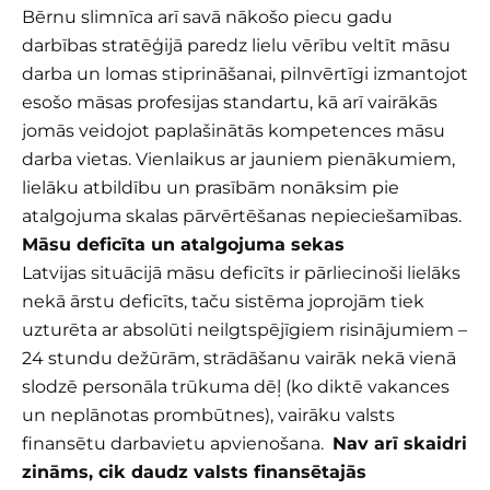
Bērnu slimnīca arī savā nākošo piecu gadu
darbības stratēģijā paredz lielu vērību veltīt māsu
darba un lomas stiprināšanai, pilnvērtīgi izmantojot
esošo māsas profesijas standartu, kā arī vairākās
jomās veidojot paplašinātās kompetences māsu
darba vietas. Vienlaikus ar jauniem pienākumiem,
lielāku atbildību un prasībām nonāksim pie
atalgojuma skalas pārvērtēšanas nepieciešamības.
Māsu deficīta un atalgojuma sekas
Latvijas situācijā māsu deficīts ir pārliecinoši lielāks
nekā ārstu deficīts, taču sistēma joprojām tiek
uzturēta ar absolūti neilgtspējīgiem risinājumiem –
24 stundu dežūrām, strādāšanu vairāk nekā vienā
slodzē personāla trūkuma dēļ (ko diktē vakances
un neplānotas prombūtnes), vairāku valsts
finansētu darbavietu apvienošana.
Nav arī skaidri
zināms, cik daudz valsts finansētajās