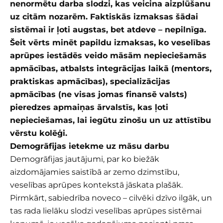
nenormētu darba slodzi, kas veicina aizplūšanu
uz citām nozarēm. Faktiskās izmaksas šādai
sistēmai ir ļoti augstas, bet atdeve – nepilnīga.
Šeit vērts minēt papildu izmaksas, ko veselības
aprūpes iestādēs veido māsām nepieciešamās
apmācības, atbalsts integrācijas laikā (mentors,
praktiskas apmācības), specializācijas
apmācības (ne visas jomas finansē valsts)
pieredzes apmaiņas ārvalstīs, kas ļoti
nepieciešamas, lai iegūtu zinošu un uz attīstību
vērstu kolēģi.
Demogrāfijas ietekme uz māsu darbu
Demogrāfijas jautājumi, par ko biežāk
aizdomājamies saistībā ar zemo dzimstību,
veselības aprūpes kontekstā jāskata plašāk.
Pirmkārt, sabiedrība noveco – cilvēki dzīvo ilgāk, un
tas rada lielāku slodzi veselības aprūpes sistēmai