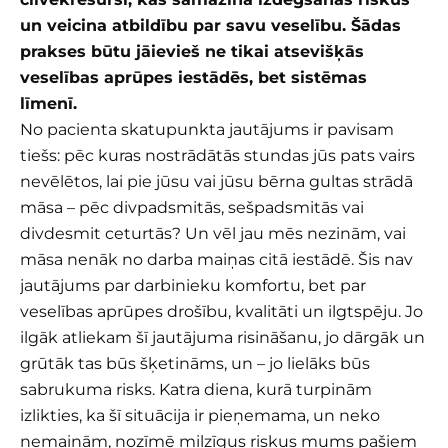
un veicina atbildību par savu veselību. Šādas
prakses būtu jāievieš ne tikai atsevišķās
veselības aprūpes iestādēs, bet sistēmas
līmenī.
No pacienta skatupunkta jautājums ir pavisam
tiešs: pēc kuras nostrādātās stundas jūs pats vairs
nevēlētos, lai pie jūsu vai jūsu bērna gultas strādā
māsa – pēc divpadsmitās, sešpadsmitās vai
divdesmit ceturtās? Un vēl jau mēs nezinām, vai
māsa nenāk no darba maiņas citā iestādē. Šis nav
jautājums par darbinieku komfortu, bet par
veselības aprūpes drošību, kvalitāti un ilgtspēju. Jo
ilgāk atliekam šī jautājuma risināšanu, jo dārgāk un
grūtāk tas būs šķetināms, un – jo lielāks būs
sabrukuma risks. Katra diena, kurā turpinām
izlikties, ka šī situācija ir pieņemama, un neko
nemainām, nozīmē milzīgus riskus mums pašiem