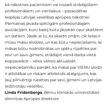
kā nākotnes pacientiem vai nozarē strādājošiem
profesionāļiem, un vienlaikus – pazaudētas
iespējas Latvijas veselības aprūpes nākotnei.
Pārmaiņas jāvada spēcīgām profesionālajām
asociācijām, kuru balsij būtu jāizskan caur skaitļiem
un datiem. Jāsāk ar to, ka skaidri zinām, cik lielas ir
mūsu māsu slodzes, un kas būtu nepieciešams, lai
māsas būtu nodrošinātas un spētu rūpēties par
sevi un savu ģimeni, strādājot vienā darba vietā.
Kopsavelkot – vēlos vēlreiz aktualizēt
nepieciešamību panākt, ka māsai par VIENU slodzi
ir atbildībai un riskam atbilstošs atalgojums, kas
ļauj pilnvērtīgi rūpēties par sevi, ģimeni un Latvijas
iedzīvotāju veselību.
Linda Frīdenberga
, Bērnu klīniskās universitātes
slimnīcas Aprūpes direktore