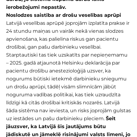
ierobežojumi nepastāv.
Noslodzes saistība ar drošu veselības aprūpi
Latvijā veselības aprūpē joprojām izplatīta prakse ir
24 stundu maiņas un vairāk nekā vienas slodzes
apvienošana, kas palielina riskus gan pacientu
drošībai, gan pašu darbinieku veselībai.
Starptautiski tas tiek uzskatīts par nepieņemamu
– 2025. gadā atjaunotā Helsinku deklarācija par
pacientu drošību anestezioloģijā uzsver, ka
nogurums būtiski ietekmē darbinieku sniegumu
un drošu aprūpi, tādēļ visām slimnīcām jābūt
noguruma vadības politikai, kas tiek uzraudzīta
līdzīgi kā citās drošībai kritiskās nozarēs. Latvijā
šāda sistēma nav ieviesta, un risks joprojām gulstas
uz iestādes un pašu darbinieku pleciem.
Šeit
jāuzsver, ka Latvijā šis jautājums būtu
jādiskutē un jāmeklē risinājumi valsts līmenī, jo