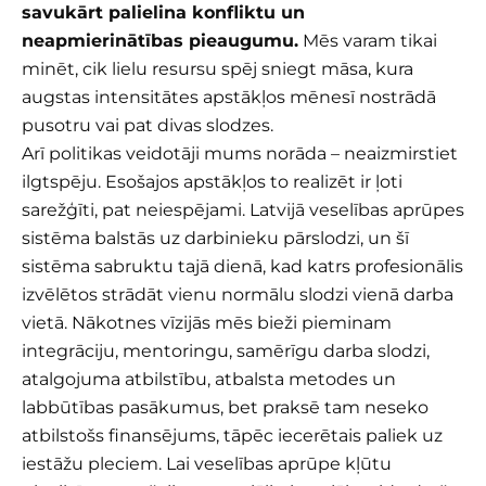
savukārt palielina konfliktu un
neapmierinātības pieaugumu.
Mēs varam tikai
minēt, cik lielu resursu spēj sniegt māsa, kura
augstas intensitātes apstākļos mēnesī nostrādā
pusotru vai pat divas slodzes.
Arī politikas veidotāji mums norāda – neaizmirstiet
ilgtspēju. Esošajos apstākļos to realizēt ir ļoti
sarežģīti, pat neiespējami. Latvijā veselības aprūpes
sistēma balstās uz darbinieku pārslodzi, un šī
sistēma sabruktu tajā dienā, kad katrs profesionālis
izvēlētos strādāt vienu normālu slodzi vienā darba
vietā. Nākotnes vīzijās mēs bieži pieminam
integrāciju, mentoringu, samērīgu darba slodzi,
atalgojuma atbilstību, atbalsta metodes un
labbūtības pasākumus, bet praksē tam neseko
atbilstošs finansējums, tāpēc iecerētais paliek uz
iestāžu pleciem. Lai veselības aprūpe kļūtu