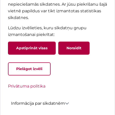
nepieciešamās sīkdatnes. Ar jūsu piekrišanu šajā
vietnē papildus var tikt izmantotas statistikas
sīkdatnes.
Lūdzu izvēlieties, kuru sīkdatņu grupu
izmantošanai piekrītat
:
Apstiprināt visas
Noraidīt
Pielāgot izvēli
Jaunums! Pacienta rokasgrāma
Privātuma politika
Praktiska informācija pacientiem un tuviniekiem 
nokļūšanu un uzturēšanos Bērnu slimnīcā
Informācija par sīkdatnēm
Ieskaties Pacienta rokasgrāmatā
Portāli
Valoda
Izvēlne