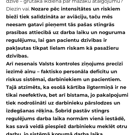
dzīve – grūtāka ikdiena par mazāku atalgojumu?
Diezin vai.
Nozare pēc intensitātes un riskiem
bieži tiek salīdzināta ar aviāciju, taču mēs
neesam gatavi pieņemt tās pašas stingrās
prasības attiecībā uz darba laiku un noguruma
regulējumu, lai gan pacientu dzīvības ir
pakļautas tikpat lielam riskam kā pasažieru
dzīvības.
Arī nesenais Valsts kontroles ziņojums precīzi
iezīmē ainu – faktisko personāla deficītu un
riskus sistēmai, darbiniekiem un pacientiem.
Tajā atzīmēts, ka esošā kārtība ilgtermiņā ir ne
tikai neefektīva, bet arī bīstama, jo pakalpojumi
tiek nodrošināti uz darbinieku pārslodzes un
izdegšanas rēķina. Šobrīd pastāv stingrs
regulējums darba laika normām vienā iestādē,
kas savā veidā piespiež darbinieku meklēt otru
darbu, jo sistēmā kopumā darba laika