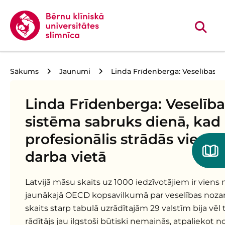
Sākums
Jaunumi
Linda Frīdenberga: Veselības ap
Linda Frīdenberga: Veselīb
sistēma sabruks dienā, kad
profesionālis strādās vienu 
darba vietā
Latvijā māsu skaits uz 1000 iedzīvotājiem ir vien
jaunākajā OECD kopsavilkumā par veselības noza
skaits starp tabulā uzrādītajām 29 valstīm bija vēl t
rādītājs jau ilgstoši būtiski nemainās, atpaliekot n