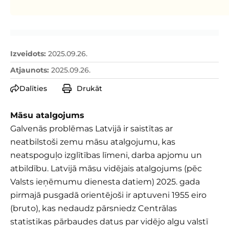
Izveidots
:
2025.09.26.
Atjaunots
:
2025.09.26.
Dalīties
Drukāt
Māsu atalgojums
Galvenās problēmas Latvijā ir saistītas ar
neatbilstoši zemu māsu atalgojumu, kas
neatspoguļo izglītības līmeni, darba apjomu un
atbildību. Latvijā māsu vidējais atalgojums (pēc
Valsts ieņēmumu dienesta datiem) 2025. gada
pirmajā pusgadā orientējoši ir aptuveni 1955 eiro
(bruto), kas nedaudz pārsniedz Centrālas
statistikas pārbaudes datus par vidējo algu valstī