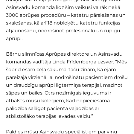
Asinsvadu komanda līdz šim veikusi vairāk nekā
3000 aprūpes procedūru – katetru pārsiešanas un
skalošanas, kā arī 18 nobloķētu katetru funkcijas
atjaunošanu, nodrošinot profesionālu un rūpīgu
aprūpi.
Bērnu slimnīcas Aprūpes direktore un Asinsvadu
komandas vadītāja Linda Frīdenberga uzsver: “Mēs
šobrīd esam ceļa sākumā, taču zinām, ka ejam
pareizajā virzienā, lai nodrošinātu pacientiem drošu
un draudzīgu aprūpi ilgtermiņa terapijai, mazinot
sāpes un bailes. Otrs nozīmīgais ieguvums ir
atbalsts mūsu kolēģiem, kad nepieciešama
palīdzība salāgot pacienta vajadzības ar
atbilstošāko terapijas ievades veidu.”
Paldies mūsu Asinsvadu speciālistiem par viņu