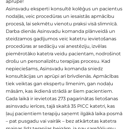
aprūpē!
Asinsvadu eksperti konsultē kolēģus un pacientus
nodaļās, veic procedūras un iesaistās apmācību
procesā, lai sekmētu vienotu praksi visā slimnīcā.
Darba dienās Asinsvadu komanda plānveidā un
steidzamos gadījumos veic katetru ievietošanas
procedūras ar sedāciju vai anestēziju, izvēlas
piemērotāko katetra veidu pacientam, nodrošinot
drošu un personalizētu terapijas procesu. Kad
nepieciešams, Asinsvadu komanda sniedz
konsultācijas un aprūpi arī brīvdienās. Apmācības
tiek veiktas gan ekspertu līmenim, gan nodaļu
māsām, kas ikdienā strādā ar šiem pacientiem.
Gada laikā ir ievietotas 273 pagarinātas lietošanas
asinsvadu ierīces, tajā skaitā 35 PICC katetri, kas
ļauj pacientiem terapiju saņemt ilgākā laika posmā
– pat pusgadu vai vairāk – bez atkārtotas katetra
maiņas līdz terapijas beigām, ja nav sarežģījumu.