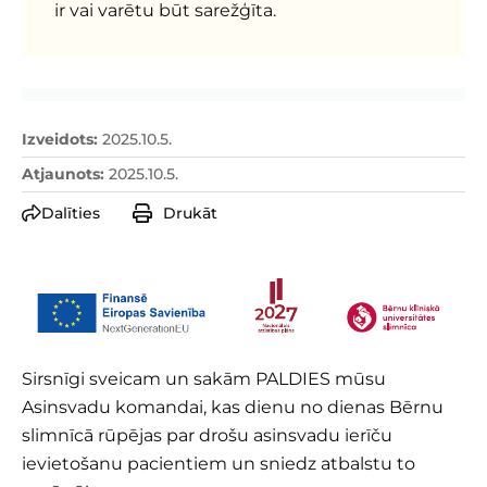
ir vai varētu būt sarežģīta.
Izveidots
:
2025.10.5.
Atjaunots
:
2025.10.5.
Dalīties
Drukāt
Sirsnīgi sveicam un sakām PALDIES mūsu
Asinsvadu komandai, kas dienu no dienas Bērnu
slimnīcā rūpējas par drošu asinsvadu ierīču
ievietošanu pacientiem un sniedz atbalstu to