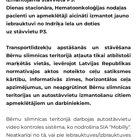
Dienas stacionāra, Hematoonkoloģijas nodaļas
pacienti un apmeklētāji aicināti izmantot jauno
iebrauktuvi no Indriķa iela un doties
uz stāvvietu P3.
Transportlīdzekļu apstāšanās un stāvēšana
Bērnu slimnīcas teritorijā atļauta tikai atbilstoši
marķētās vietās, ievērojot Latvijas Republikas
normatīvajos aktos noteikto ceļu satiksmes
kārtību, informatīvās zīmes, horizontālos ceļa
apzīmējumus, un neapgrūtinot Bērnu slimnīcas
teritorijas un autostāvvietu izmantošanu citiem
apmeklētājiem un darbiniekiem.
Bērnu slimnīcas teritorijā darbojas autostāvvietu
video kontroles sistēma, ko nodrošina SIA "Mobilly".
Neatkarīgi no tā, vai pie iebrauktuves/izbrauktuves