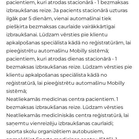
pacientiem, kuri atrodas stacionārā - 1 bezmaksas
izbraukšanas reize. Ja pacients stacionārā uzturas
ilgāk par 5 dienām, vienai automašīnai tiek
piešķirta bezmaksas caurlaide vairākkārtīgai
izbraukšanai. Lūdzam vērsties pie klientu
apkalpošanas speciālista kādā no reģistratūrām, lai
pieeģistrētu automašīnu Mobilly sistēmā;
pacientiem, kuri atrodas dienas stacionārā - 1
bezmaksas izbraukšanas reize. Lūdzam vērsties pie
klientu apkalpošanas speciālista kādā no
reģistratūrā, lai pieeģistrētu automašīnu Mobilly
sistēmā;
Neatliekamās medicīnas centra pacientiem. 1
bezmaksas izbraukšanas reize. Lūdzam vērsties
Neatliekamās medicīniskās centra reģistratūrā, lai
saņemtu vienreizēju izbraukšanas caurlaidi;
sporta skolu organizētiem autobusiem,