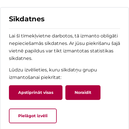
Sīkdatnes
Lai šī tīmekļvietne darbotos, tā izmanto obligāti
nepieciešamās sīkdatnes. Ar jūsu piekrišanu šajā
vietnē papildus var tikt izmantotas statistikas
sīkdatnes.
Lūdzu izvēlieties, kuru sīkdatņu grupu
izmantošanai piekrītat
:
Apstiprināt visas
Noraidīt
Pielāgot izvēli
Jaunums! Pacienta rokasgrāma