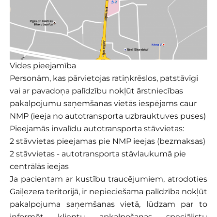
Vides pieejamība
Personām, kas pārvietojas ratiņkrēslos, patstāvīgi
vai ar pavadoņa palīdzību nokļūt ārstniecības
pakalpojumu saņemšanas vietās iespējams caur
NMP (ieeja no autotransporta uzbrauktuves puses)
Pieejamās invalīdu autotransporta stāvvietas:
2 stāvvietas pieejamas pie NMP ieejas (bezmaksas)
2 stāvvietas - autotransporta stāvlaukumā pie
centrālās ieejas
Ja pacientam ar kustību traucējumiem, atrodoties
Gaiļezera teritorijā, ir nepieciešama palīdzība nokļūt
pakalpojuma saņemšanas vietā, lūdzam par to
informēt klientu apkalpošanas speciālistu