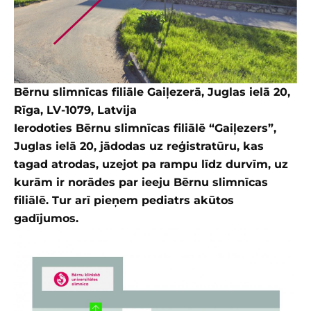
Bērnu slimnīcas filiāle Gaiļezerā, Juglas ielā 20,
Rīga, LV-1079, Latvija
Ierodoties Bērnu slimnīcas filiālē “Gaiļezers”,
Juglas ielā 20, jādodas uz reģistratūru, kas
tagad atrodas, uzejot pa rampu līdz durvīm, uz
kurām ir norādes par ieeju Bērnu slimnīcas
filiālē. Tur arī pieņem pediatrs akūtos
gadījumos.