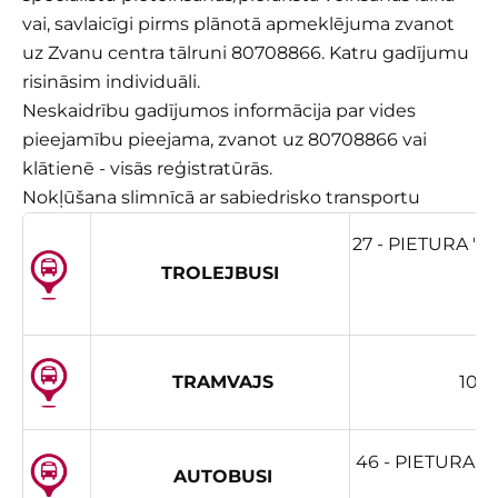
vai, savlaicīgi pirms plānotā apmeklējuma zvanot
uz Zvanu centra tālruni 80708866. Katru gadījumu
risināsim individuāli.
Neskaidrību gadījumos informācija par vides
pieejamību pieejama, zvanot uz 80708866 vai
klātienē - visās reģistratūrās.
Nokļūšana slimnīcā ar sabiedrisko transportu
27 - PIETURA "
TROLEJBUSI
TRAMVAJS
10 
46 - PIETURA "
AUTOBUSI