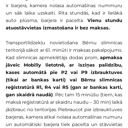
ir barjera, kamera nolasa automašīnas nummuru
un sāk laika uzskaiti. Rīta stundās, kad ir lielākā
auto plūsma, barjera ir pacelta.
Vienu stundu
atuostāvvietas izmastošana ir bez maksas.
Transportlīdzekļu novietošana Bērnu slimnīcas
teritorijā sākot ar 61. minūti ir maksas pakalpojums.
Kad slimnīcas apmeklētājs dodas prom,
apmaksa
jāveic Mobilly lietotnē, ar īsziņas palīdzību,
kases automātā pie P2 vai P9 izbrauktuves
(tikai ar bankas karti) vai Bērnu slimnīcas
reģistratūrā R1, R4 vai R5 (gan ar bankas karti,
gan skaidrā naudā)
. Pēc tam 15 minūšu (tiem, kas
maksā reģistratūrā ar skaidru naudu – 30 min) laikā
jāizbrauc no teritorijas. Piebraucot pie izbrauktuves
barjeras, kamera atkal nolasa automašīnas numuru
un automātiski barjera tiek pacelta un stāvvietas