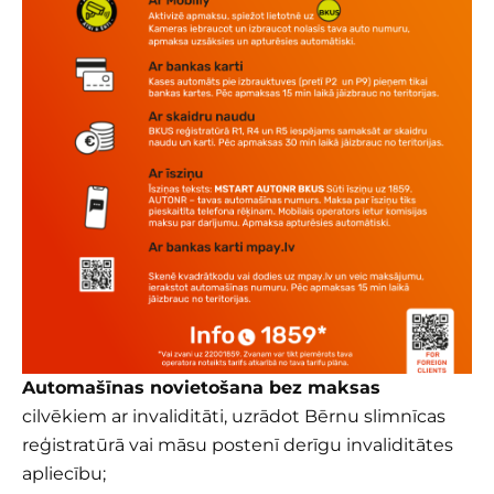
Automašīnas novietošana bez maksas
cilvēkiem ar invaliditāti, uzrādot Bērnu slimnīcas
reģistratūrā vai māsu postenī derīgu invaliditātes
apliecību;