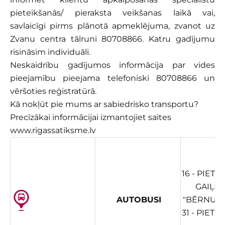
pieteikšanās/ pieraksta veikšanas laikā vai,
savlaicīgi pirms plānotā apmeklējuma, zvanot uz
Zvanu centra tālruni 80708866. Katru gadījumu
risināsim individuāli.
Neskaidrību gadījumos informācija par vides
pieejamību pieejama telefoniski 80708866 un
vēršoties reģistratūrā.
Kā nokļūt pie mums ar sabiedrisko transportu?
Precīzākai informācijai izmantojiet saites
www.rigassatiksme.lv
16 - PIET
GAIĻEZ
AUTOBUSI
"BĒRNU S
31 - PIET