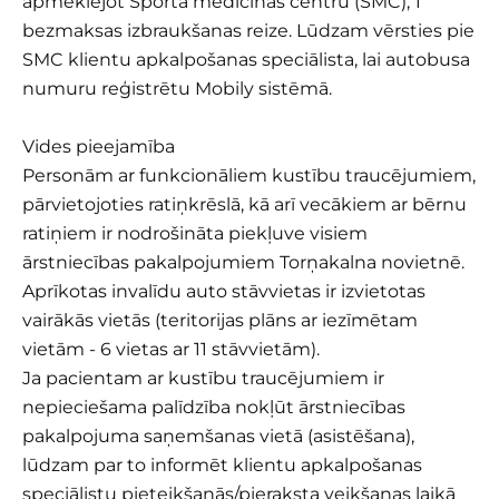
apmeklējot Sporta medicīnas centru (SMC), 1
bezmaksas izbraukšanas reize. Lūdzam vērsties pie
SMC klientu apkalpošanas speciālista, lai autobusa
numuru reģistrētu Mobily sistēmā.
Vides pieejamība
Personām ar funkcionāliem kustību traucējumiem,
pārvietojoties ratiņkrēslā, kā arī vecākiem ar bērnu
ratiņiem ir nodrošināta piekļuve visiem
ārstniecības pakalpojumiem Torņakalna novietnē.
Aprīkotas invalīdu auto stāvvietas ir izvietotas
vairākās vietās (teritorijas plāns ar iezīmētam
vietām - 6 vietas ar 11 stāvvietām).
Ja pacientam ar kustību traucējumiem ir
nepieciešama palīdzība nokļūt ārstniecības
pakalpojuma saņemšanas vietā (asistēšana),
lūdzam par to informēt klientu apkalpošanas
speciālistu pieteikšanās/pieraksta veikšanas laikā