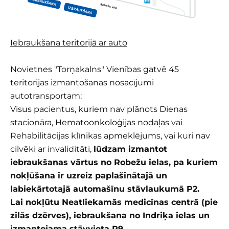
Iebraukšana teritorijā ar auto
Novietnes "Torņakalns" Vienības gatvē 45
teritorijas izmantošanas nosacījumi
autotransportam:
Visus pacientus, kuriem nav plānots Dienas
stacionāra, Hematoonkoloģijas nodaļas vai
Rehabilitācijas klīnikas apmeklējums, vai kuri nav
cilvēki ar invaliditāti,
lūdzam izmantot
iebraukšanas vārtus no Robežu ielas, pa kuriem
nokļūšana ir uzreiz paplašinātajā un
labiekārtotajā automašīnu stāvlaukumā P2.
Lai nokļūtu Neatliekamās medicīnas centrā (pie
zilās dzērves), iebraukšana no Indriķa ielas un
izmantojama stāvvieta P9.