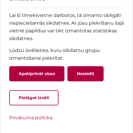
Lai šī tīmekļvietne darbotos, tā izmanto obligāti
nepieciešamās sīkdatnes. Ar jūsu piekrišanu šajā
vietnē papildus var tikt izmantotas statistikas
sīkdatnes.
Lūdzu izvēlieties, kuru sīkdatņu grupu
izmantošanai piekrītat
:
Apstiprināt visas
Noraidīt
Pielāgot izvēli
Jaunums! Pacienta rokasgrāma
Privātuma politika
Praktiska informācija pacientiem un tuviniekiem 
nokļūšanu un uzturēšanos Bērnu slimnīcā