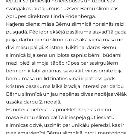
iepazīt šo profesiju no iekšpuses un uzdot sev
svarīgākos jautājumus,” uzsver Bērnu slimnīcas
Aprūpes direktore Linda Frīdenberga.
Karjeras diena: māsa Bērnu slimnīcā norisinās reizi
pusgadā. Pēc iepriekšējā pasākuma aizvadītā gada
jūlijā, darbu bērnu slimnīcā uzsāka viena māsa un
divi māsu palīgi. Kristīnei Ņikitinai darbs Bērnu
slimnīcā bija sens un lolots sapnis: bērni, būdami
mazi, bieži slimoja, tāpēc rūpes par sasirgušiem
bērniem ir labi zināmas, savukārt viņas omīte bija
bērnu māsa un līdzināties viņai ir patiess gods.
Kristīne pasākuma laikā izrādīja interesi par darbu
Bērnu slimnīcā un jau nepilnas divas nedēļas vēlāk
uzsāka darbu 2. nodaļā.
Es noteikti ieteiktu apmeklēt Karjeras dienu –
māsa Bērnu slimnīcā! Tā ir iespēja gūt ieskatu
slimnīcas dzīvē, uzzināt par unikālu pieredzi, kas ir
pieejama vienīgi Bērnu slimnīcā, proti, mentoringa