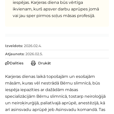
iespējas. Karjeras diena būs vērtīga
ikvienam, kurš apsver darbu aprūpes jomā
vai jau sper pirmos soļus māsas profesijā.
Izveidots
:
2026.02.4.
Atjaunots
:
2026.02.5.
Dalīties
Drukāt
Karjeras dienas laikā topošajām un esošajām
māsām, kuras vēl nestrādā Bērnu slimnīcā, būs
iespēja iepazīties ar dažādām māsas
specializācijām Bērnu slimnīcā, tostarp neiroloģijā
un neiroķirurģijā, paliatīvajā aprūpē, anestēzijā, kā
arī asinsvadu aprūpē jeb Asinsvadu komandā. Tas