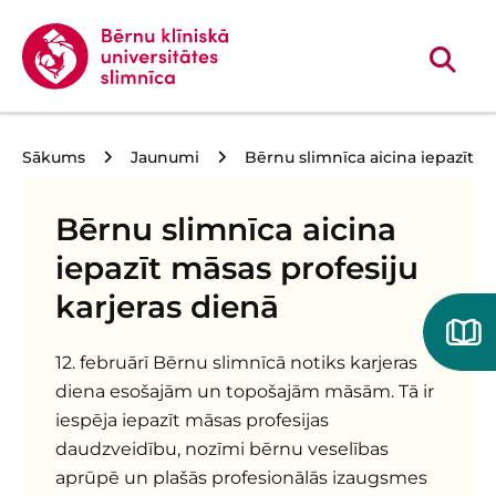
Sākums
Jaunumi
Bērnu slimnīca aicina iepazīt m
Bērnu slimnīca aicina
iepazīt māsas profesiju
karjeras dienā
12. februārī Bērnu slimnīcā notiks karjeras
diena esošajām un topošajām māsām. Tā ir
iespēja iepazīt māsas profesijas
daudzveidību, nozīmi bērnu veselības
aprūpē un plašās profesionālās izaugsmes