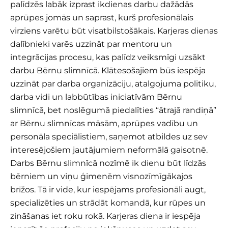
palīdzēs labāk izprast ikdienas darbu dažādās
aprūpes jomās un saprast, kurš profesionālais
virziens varētu būt visatbilstošākais. Karjeras dienas
dalībnieki varēs uzzināt par mentoru un
integrācijas procesu, kas palīdz veiksmīgi uzsākt
darbu Bērnu slimnīcā. Klātesošajiem būs iespēja
uzzināt par darba organizāciju, atalgojuma politiku,
darba vidi un labbūtības iniciatīvām Bērnu
slimnīcā, bet noslēgumā piedalīties “ātrajā randiņā”
ar Bērnu slimnīcas māsām, aprūpes vadību un
personāla speciālistiem, saņemot atbildes uz sev
interesējošiem jautājumiem neformālā gaisotnē.
Darbs Bērnu slimnīcā nozīmē ik dienu būt līdzās
bērniem un viņu ģimenēm visnozīmīgākajos
brīžos. Tā ir vide, kur iespējams profesionāli augt,
specializēties un strādāt komandā, kur rūpes un
zināšanas iet roku rokā. Karjeras diena ir iespēja