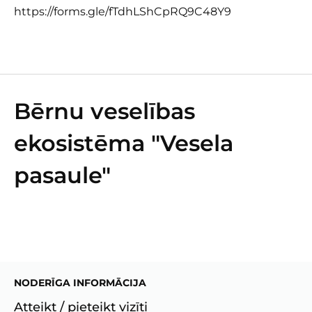
https://forms.gle/fTdhLShCpRQ9C48Y9
Bērnu veselības
ekosistēma "Vesela
pasaule"
NODERĪGA INFORMĀCIJA
Atteikt / pieteikt vizīti