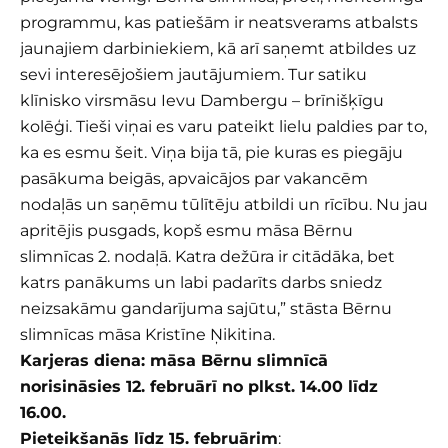
programmu, kas patiešām ir neatsverams atbalsts
jaunajiem darbiniekiem, kā arī saņemt atbildes uz
sevi interesējošiem jautājumiem. Tur satiku
klīnisko virsmāsu Ievu Dambergu – brīnišķīgu
kolēģi. Tieši viņai es varu pateikt lielu paldies par to,
ka es esmu šeit. Viņa bija tā, pie kuras es piegāju
pasākuma beigās, apvaicājos par vakancēm
nodaļās un saņēmu tūlītēju atbildi un rīcību. Nu jau
apritējis pusgads, kopš esmu māsa Bērnu
slimnīcas 2. nodaļā. Katra dežūra ir citādāka, bet
katrs panākums un labi padarīts darbs sniedz
neizsakāmu gandarījuma sajūtu,” stāsta Bērnu
slimnīcas māsa Kristīne Ņikitina.
Karjeras diena: māsa Bērnu slimnīcā
norisināsies 12. februārī no plkst. 14.00 līdz
16.00.
Pieteikšanās līdz 15. februārim
: