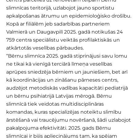
slimnīcas teritorijā, uzlabojot jauno sportistu
apkalpošanas ātrumu un epidemioloģisko drošību.
Kopā ar filiālēm jeb sadarbības partneriem
Valmierā un Daugavpilī 2025. gadā notikušas 24
759 centra speciālistu veiktās profilaktiskās un
atkārtotās veselības pārbaudes.
“Bērnu slimnīca 2025. gadā stiprinājusi savu lomu
ne tikai kā vienīgā terciārā līmeņa veselības
aprūpes sniedzēja bērniem un jauniešiem, bet arī
kā koordinācijas un zināšanu pārneses centrs,
audzējot metodiskās vadības kapacitāti pediatrijā
un bērnu psihiatrijā Latvijas mērogā. Bērnu
slimnīcā tiek veidotas multidisciplināras
komandas, kuras specializējas noteiktu slimību
ārstēšanā vai traucējumu novēršanā, šādi uzlabojot
pakalpojuma efektivitāti. 2025. gads Bērnu
slimnīcai ir bijis apliecinājums tam, ka spējam