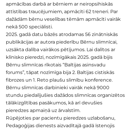
apmācības darbā ar bērniem ar neiropsihiskās
attīstības traucējumiem, apmācīti 62 treneri. Par
dažādām bērnu veselības tēmām apmācīti vairāk
nekā 500 speciālisti.
2025. gadā datu bāzēs atrodamas 56 zinātniskās
publikācijas ar autora piederību Bērnu slimnīcai,
uzsākta dalība vairākos pētījumos. Lai dalītos ar
klīnisko pieredzi, nozīmīgākais 2025. gadā bijis
Bērnu slimnīcas rīkotais “Baltijas asinsvadu
forums”, tāpat nozīmīga bija 2. Baltijas cistiskās
fibrozes un 1. Reto plaušu slimību konference.
Bērnu slimnīcas darbinieki vairāk nekā 9000
stundu piedalījušies dažādos slimnīcas organizētos
tālākizglītības pasākumos, kā arī devušies
pieredzes apmaiņā uz ārvalstīm.
Rūpējoties par pacientu pieredzes uzlabošanu,
Pedagoģijas dienests aizvadītajā gadā īstenojis