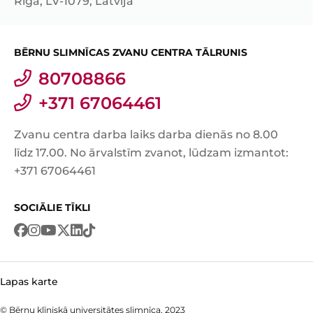
Rīga, LV-1079, Latvija
BĒRNU SLIMNĪCAS ZVANU CENTRA TĀLRUNIS
80708866
+371 67064461
Zvanu centra darba laiks darba dienās no 8.00
līdz 17.00. No ārvalstīm zvanot, lūdzam izmantot:
+371 67064461
SOCIĀLIE TĪKLI
Lapas karte
© Bērnu klīniskā universitātes slimnīca, 2023