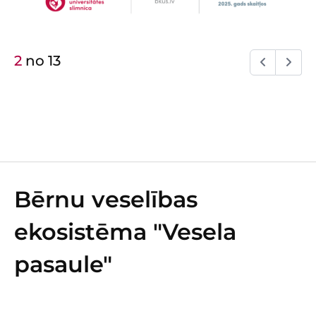
2
no
13
Bērnu veselības
ekosistēma "Vesela
pasaule"