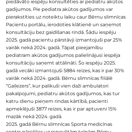
piedāvāto iespēju konsultēties ar pediatru akūtos
gadījumos. Pie pediatra akūtos gadījumos var
pierakstīties uz noteiktu laiku caur Bērnu slimnīcas
Pacientu portālu, ierodoties klātienē un saņemot
konsultāciju bez gaidīšanas rindā. Šādu iespēju
2025. gadā pacientu pārstāvji izmantojuši par 25%
vairāk nekā 2024. gadā. Tāpat pieejamību
pediatram akūtos gadījumos palielinājusi iespēja
konsultāciju saņemt attālināti. Šo iespēju 2025.
gadā vecāki izmantojuši 5884 reizes, kas ir par 30%
vairāk nekā 2024. gadā. Bērnu slimnīcas filiālē
“Gaiļezers”, kur palikuši vien daži ambulatori
pakalpojumi, pediatru akūtos gadījumos, kas tur
katru dienu pieņem rindas kārtībā, pacienti
apmeklējuši 3877 reizes, kas ir par aptuveni 15%
mazāk nekā 2024. gadā.
2025. gadā Bērnu slimnīcas Sporta medicīnas
centrs pārcēlies uz renovētām telpām Bērnu