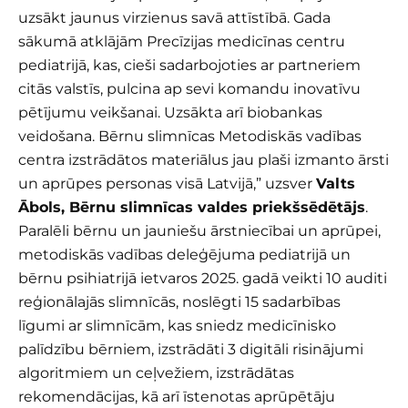
uzsākt jaunus virzienus savā attīstībā. Gada
sākumā atklājām Precīzijas medicīnas centru
pediatrijā, kas, cieši sadarbojoties ar partneriem
citās valstīs, pulcina ap sevi komandu inovatīvu
pētījumu veikšanai. Uzsākta arī biobankas
veidošana. Bērnu slimnīcas Metodiskās vadības
centra izstrādātos materiālus jau plaši izmanto ārsti
un aprūpes personas visā Latvijā,” uzsver
Valts
Ābols, Bērnu slimnīcas valdes priekšsēdētājs
.
Paralēli bērnu un jauniešu ārstniecībai un aprūpei,
metodiskās vadības deleģējuma pediatrijā un
bērnu psihiatrijā ietvaros 2025. gadā veikti 10 auditi
reģionālajās slimnīcās, noslēgti 15 sadarbības
līgumi ar slimnīcām, kas sniedz medicīnisko
palīdzību bērniem, izstrādāti 3 digitāli risinājumi
algoritmiem un ceļvežiem, izstrādātas
rekomendācijas, kā arī īstenotas aprūpētāju