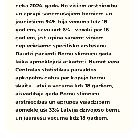
nekā 2024. gadā. No visiem ārstniecību
un aprūpi saņēmušajiem bērniem un
jauniešiem 94% bija vecumā līdz 18
gadiem, savukārt 6%
–
vecāki par 18
gadiem, jo turpina saņemt viņiem
nepieciešamo specifisko ārstēšanu.
Daudzi pacienti Bērnu slimnīcu gada
laikā apmeklējuši atkārtoti. Ņemot vērā
Centrālās statistikas pārvaldes
apkopotos datus par kopējo bērnu
skaitu Latvijā vecumā līdz 18 gadiem,
aizvadītajā gadā Bērnu slimnīcu
ārstniecības un aprūpes vajadzībām
apmeklējuši 33% Latvijā dzīvojošo bērnu
un jauniešu vecumā līdz 18 gadiem.