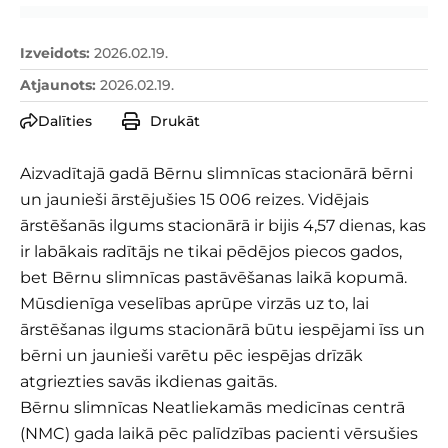
Izveidots
:
2026.02.19.
Atjaunots
:
2026.02.19.
Dalīties
Drukāt
Aizvadītajā gadā Bērnu slimnīcas stacionārā bērni
un jaunieši ārstējušies 15 006 reizes. Vidējais
ārstēšanās ilgums stacionārā ir bijis 4,57 dienas, kas
ir labākais radītājs ne tikai pēdējos piecos gados,
bet Bērnu slimnīcas pastāvēšanas laikā kopumā.
Mūsdienīga veselības aprūpe virzās uz to, lai
ārstēšanas ilgums stacionārā būtu iespējami īss un
bērni un jaunieši varētu pēc iespējas drīzāk
atgriezties savās ikdienas gaitās.
Bērnu slimnīcas Neatliekamās medicīnas centrā
(NMC) gada laikā pēc palīdzības pacienti vērsušies