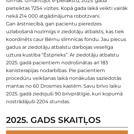
formas. Izmantojot e-pierakstu, 2025. gadā
pieteiktas 7254 vizītes. Kopā gada laikā veikti vairāk
nekā 214 000 atgādinājuma robotzvani.
Gan ārstniecībā, gan pacientu pieredzes
uzlabošanā nozīmīgs ir ziedotāju atbalsts, kas tiek
koordinēts caur Bērnu slimnīcas fondu. Jau piecus
gadus ar ziedotāju atbalstu darbojas veselīga
uztura kustība “Ēstprieks”. Ar ziedotāju atbalstu
2025. gadā pacientiem nodrošinātas arī 183
kanisterapijas nodarbības. Pie pacientiem
procedūru veikšanas laikā nonākušas saziedotās
mantas no 60 Drosmes kastēm. Savu brīvo laiku
2025. gadā ziedojuši 90 brīvprātīgie, kuri kopumā
nostrādājuši 2204 stundas.
2025. GADS SKAITĻOS