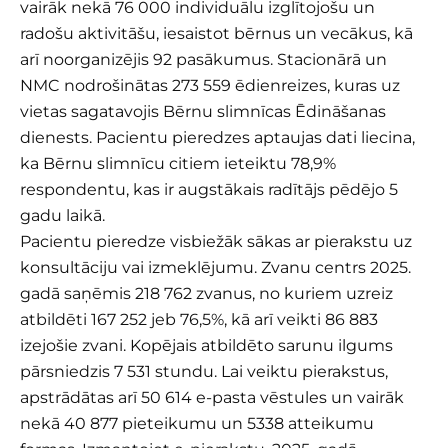
vairāk nekā 76 000 individuālu izglītojošu un
radošu aktivitāšu, iesaistot bērnus un vecākus, kā
arī noorganizējis 92 pasākumus. Stacionārā un
NMC nodrošinātas 273 559 ēdienreizes, kuras uz
vietas sagatavojis Bērnu slimnīcas Ēdināšanas
dienests. Pacientu pieredzes aptaujas dati liecina,
ka Bērnu slimnīcu citiem ieteiktu 78,9%
respondentu, kas ir augstākais radītājs pēdējo 5
gadu laikā.
Pacientu pieredze visbiežāk sākas ar pierakstu uz
konsultāciju vai izmeklējumu. Zvanu centrs 2025.
gadā saņēmis 218 762 zvanus, no kuriem uzreiz
atbildēti 167 252 jeb 76,5%, kā arī veikti 86 883
izejošie zvani. Kopējais atbildēto sarunu ilgums
pārsniedzis 7 531 stundu. Lai veiktu pierakstus,
apstrādātas arī 50 614 e-pasta vēstules un vairāk
nekā 40 877 pieteikumu un 5338 atteikumu