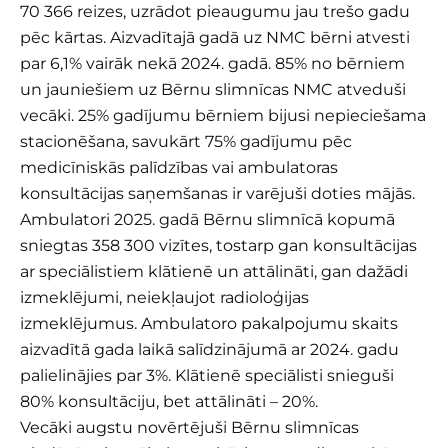
70 366 reizes, uzrādot pieaugumu jau trešo gadu
pēc kārtas. Aizvadītajā gadā uz NMC bērni atvesti
par 6,1% vairāk nekā 2024. gadā. 85% no bērniem
un jauniešiem uz Bērnu slimnīcas NMC atveduši
vecāki. 25% gadījumu bērniem bijusi nepieciešama
stacionēšana, savukārt 75% gadījumu pēc
medicīniskās palīdzības vai ambulatoras
konsultācijas saņemšanas ir varējuši doties mājās.
Ambulatori 2025. gadā Bērnu slimnīcā kopumā
sniegtas 358 300 vizītes, tostarp gan konsultācijas
ar speciālistiem klātienē un attālināti, gan dažādi
izmeklējumi, neiekļaujot radioloģijas
izmeklējumus. Ambulatoro pakalpojumu skaits
aizvadītā gada laikā salīdzinājumā ar 2024. gadu
palielinājies par 3%. Klātienē speciālisti snieguši
80% konsultāciju, bet attālināti – 20%.
Vecāki augstu novērtējuši Bērnu slimnīcas