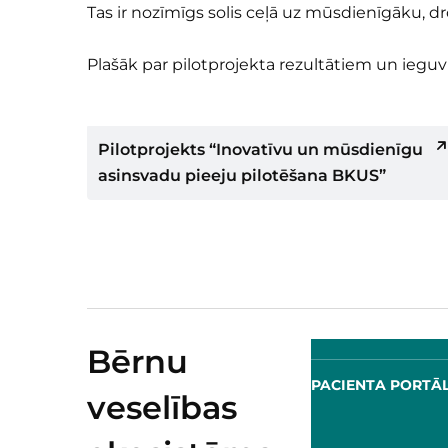
Tas ir nozīmīgs solis ceļā uz mūsdienīgāku, 
Plašāk par pilotprojekta rezultātiem un ieg
Pilotprojekts “Inovatīvu un mūsdienīgu
asinsvadu pieeju pilotēšana BKUS”
Bērnu
PROFESIONĀĻU PORTĀLS
PACIENTA PORTĀ
veselības