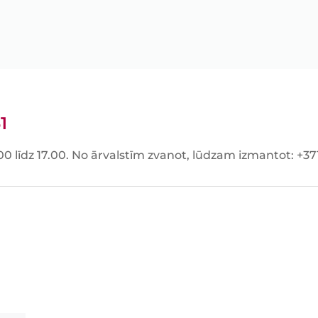
1
00 līdz 17.00. No ārvalstīm zvanot, lūdzam izmantot: +3