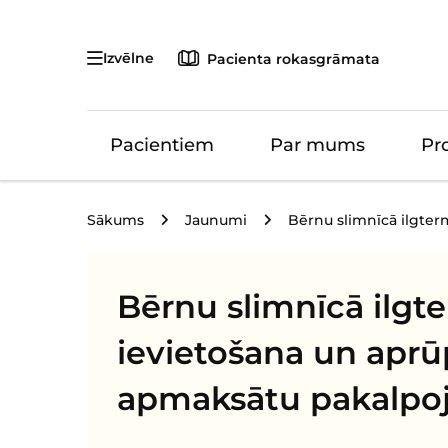
Izvēlne
Pacienta rokasgrāmata
Pacientiem
Par mums
Pr
Sākums
Jaunumi
Bērnu slimnīcā ilgter
Bērnu slimnīcā ilgt
ievietošana un aprūp
apmaksātu pakalp