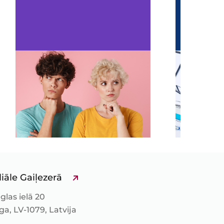
liāle Gaiļezerā
glas ielā 20
ga, LV-1079, Latvija