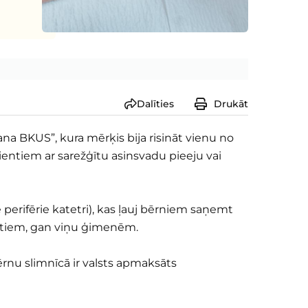
Dalīties
Drukāt
na BKUS”, kura mērķis bija risināt vienu no
entiem ar sarežģītu asinsvadu pieeju vai
 perifērie katetri), kas ļauj bērniem saņemt
ntiem, gan viņu ģimenēm.
 Bērnu slimnīcā ir valsts apmaksāts