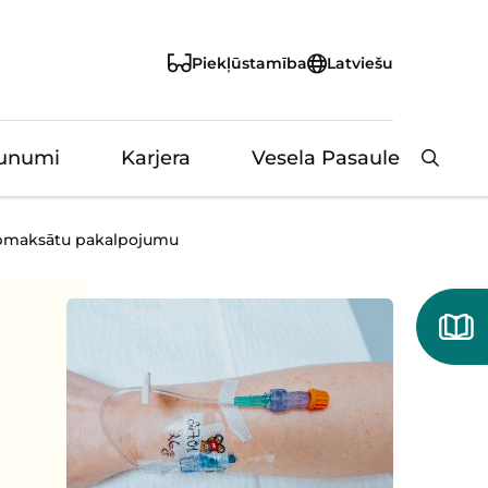
Piekļūstamība
Latviešu
unumi
Karjera
Vesela Pasaule
Aizvērt
 apmaksātu pakalpojumu