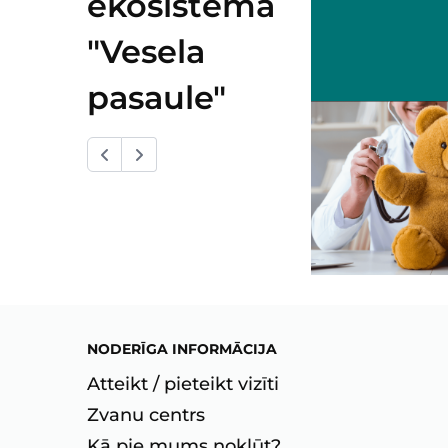
ekosistēma
"Vesela
pasaule"
NODERĪGA INFORMĀCIJA
Atteikt / pieteikt vizīti
Zvanu centrs
Kā pie mums nokļūt?