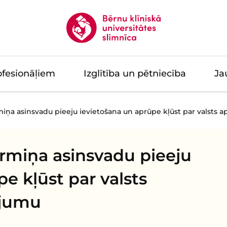
ofesionāļiem
Izglītība un pētniecība
Ja
miņa asinsvadu pieeju ievietošana un aprūpe kļūst par valsts
ermiņa asinsvadu pieeju
e kļūst par valsts
ojumu