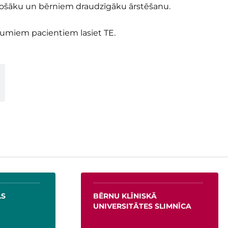
drošāku un bērniem draudzīgāku ārstēšanu.
uvumiem pacientiem lasiet
TE
.
LS
BĒRNU KLĪNISKĀ
UNIVERSITĀTES SLIMNĪCA