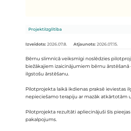
Projekti
Izglītība
Izveidots
:
2026.07.8.
Atjaunots
:
2026.07.15.
Bērnu slimnīcā veiksmīgi noslēdzies pilotpro
biežākajiem izaicinājumiem bērnu ārstēšanā –
ilgstošu ārstēšanu.
Pilotprojekta laikā ikdienas praksē ieviestas 
nepieciešamo terapiju ar mazāk atkārtotām 
Pilotprojekta rezultāti apliecinājuši šīs pieeja
pakalpojums.