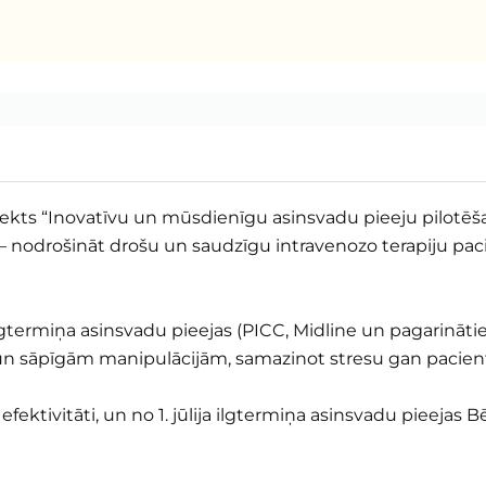
jekts “Inovatīvu un mūsdienīgu asinsvadu pieeju pilotēša
 nodrošināt drošu un saudzīgu intravenozo terapiju paci
ilgtermiņa asinsvadu pieejas (PICC, Midline un pagarinātie
un sāpīgām manipulācijām, samazinot stresu gan pacie
s efektivitāti, un no 1. jūlija ilgtermiņa asinsvadu pieejas