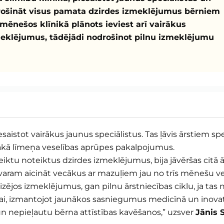
odrošināt visus pamata dzirdes izmeklējumus bērniem
ēnešos klīnikā plānots ieviest arī vairākus
zmeklējumus, tādējādi nodrošinot pilnu izmeklējumu
 piesaistot vairākus jaunus speciālistus. Tas ļāvis ārstiem 
ākā līmeņa veselības aprūpes pakalpojumus.
eiktu noteiktus dzirdes izmeklējumus, bija jāvēršas citā 
varam aicināt vecākus ar mazuļiem jau no trīs mēnešu ve
jos izmeklējumus, gan pilnu ārstniecības ciklu, ja tas 
i, izmantojot jaunākos sasniegumus medicīnā un inovatīva
i un nepieļautu bērna attīstības kavēšanos,” uzsver
Jānis 