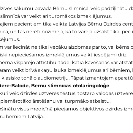
zīves sākumu pavada Bērnu slimnīcā, veic padziļinātu dz
t slimnīcā var veikt arī turpmākos izmeklējumus.
em pacientiem tika veikta Latvijas Bērnu Dzirdes centrā,
cā, un tas nereti nozīmēja, ka to varēja uzsākt tikai pēc 
ucējumus.
 var liecināt ne tikai vecāku aizdomas par to, vai bērns dz
iski nepieciešamos izmeklējumus veikt iespējami drīz.
 bērna vispārējo attīstību, tādēļ katra kavēšanās var atst
varam veikt brīvā skaņu lauka izmeklējumus arī bērniem
 klasisko tonālo audiometriju. Tāpat izmantojam aparatū
ere-Balode, Bērnu slimnīcas otolaringoloģe
.
kuri veic dzirdes uztveres testus, tostarp valodas uztveres
 piemērotāko ārstēšanu vai turpmāko atbalstu.
drošinātu visus medicīnā pieejamos objektīvos dzirdes iz
ru bērniem Latvijā.