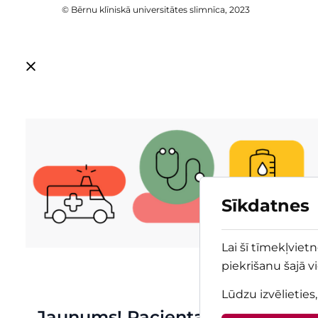
© Bērnu klīniskā universitātes slimnīca, 2023
Sīkdatnes
Lai šī tīmekļviet
piekrišanu šajā v
Lūdzu izvēlieties
Jaunums! Pacienta rokasgrāma