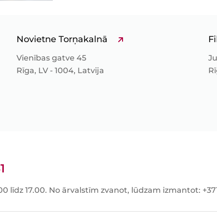
Novietne Torņakalnā
Fi
Vienības gatve 45
Ju
Rīga, LV - 1004, Latvija
Rī
1
00 līdz 17.00. No ārvalstīm zvanot, lūdzam izmantot: +3