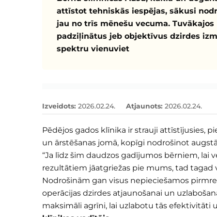
attīstot tehniskās iespējas, sākusi n
jau no trīs mēnešu vecuma. Tuvākajos m
padziļinātus jeb objektīvus dzirdes i
spektru vienuviet
Izveidots
:
2026.02.24.
Atjaunots
:
2026.02.24.
Pēdējos gados klīnika ir strauji attīstījusies,
un ārstēšanas jomā, kopīgi nodrošinot augst
“Ja līdz šim daudzos gadījumos bērniem, lai v
rezultātiem jāatgriežas pie mums, tad tagad 
Nodrošinām gan visus nepieciešamos pirmreizē
operācijas dzirdes atjaunošanai un uzlabošana
maksimāli agrīni, lai uzlabotu tās efektivitāt