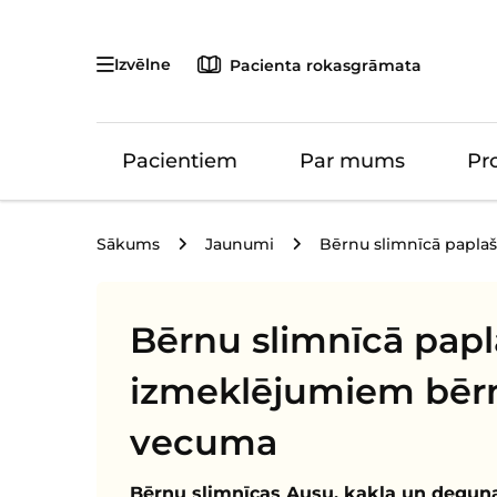
Izvēlne
Pacienta rokasgrāmata
Pacientiem
Par mums
Pr
Sākums
Jaunumi
Bērnu slimnīcā papla
Bērnu slimnīcā papl
izmeklējumiem bērn
vecuma
Bērnu slimnīcas Ausu, kakla un deguna 