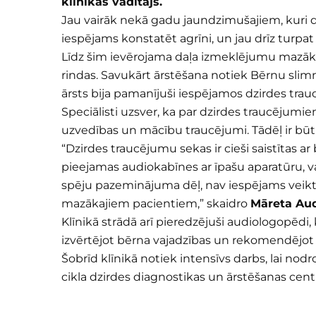
klīnikas vadītājs.
Jau vairāk nekā gadu jaundzimušajiem, kuri d
iespējams konstatēt agrīni, un jau drīz turpa
Līdz šim ievērojama daļa izmeklējumu mazākaji
rindas. Savukārt ārstēšana notiek Bērnu slimnī
ārsts bija pamanījuši iespējamos dzirdes tra
Speciālisti uzsver, ka par dzirdes traucējumiem
uzvedības un mācību traucējumi. Tādēļ ir būt
“Dzirdes traucējumu sekas ir cieši saistītas ar
pieejamas audiokabīnes ar īpašu aparatūru, 
spēju pazeminājuma dēļ, nav iespējams veikt
mazākajiem pacientiem,” skaidro
Māreta Aud
Klīnikā strādā arī pieredzējuši audiologopēdi, 
izvērtējot bērna vajadzības un rekomendējot
Šobrīd klīnikā notiek intensīvs darbs, lai no
cikla dzirdes diagnostikas un ārstēšanas cent