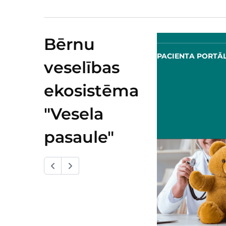
Bērnu
PROFESIONĀĻU PORTĀLS
PACIENTA PORTĀ
veselības
ekosistēma
"Vesela
pasaule"