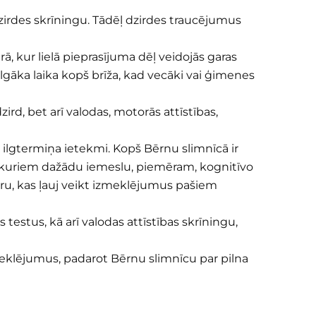
irdes skrīningu. Tādēļ dzirdes traucējumus
 kur lielā pieprasījuma dēļ veidojās garas
ilgāka laika kopš brīža, kad vecāki vai ģimenes
ird, bet arī valodas, motorās attīstības,
āt ilgtermiņa ietekmi. Kopš Bērnu slimnīcā ir
, kuriem dažādu iemeslu, piemēram, kognitīvo
ru, kas ļauj veikt izmeklējumus pašiem
 testus, kā arī valodas attīstības skrīningu,
meklējumus, padarot Bērnu slimnīcu par pilna