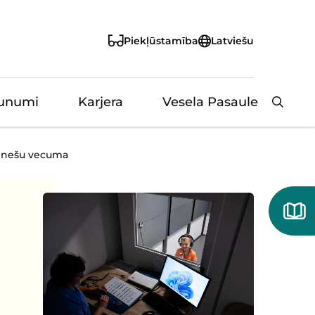
Piekļūstamība
Latviešu
unumi
Karjera
Vesela Pasaule
Aizvērt
mēnešu vecuma