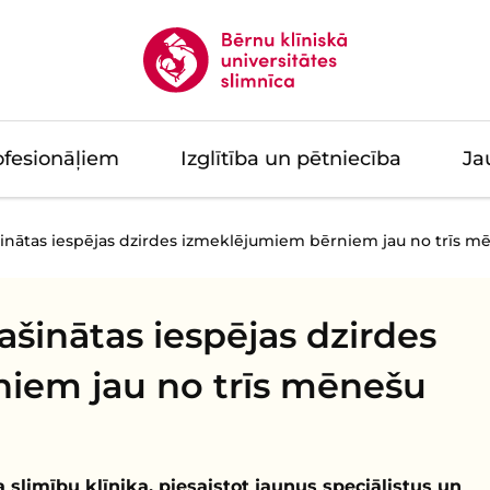
ofesionāļiem
Izglītība un pētniecība
Ja
šinātas iespējas dzirdes izmeklējumiem bērniem jau no trīs 
ašinātas iespējas dzirdes
iem jau no trīs mēnešu
slimību klīnika, piesaistot jaunus speciālistus un