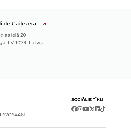
liāle Gaiļezerā
glas ielā 20
ga, LV-1079, Latvija
SOCIĀLIE TĪKLI
71 67064461