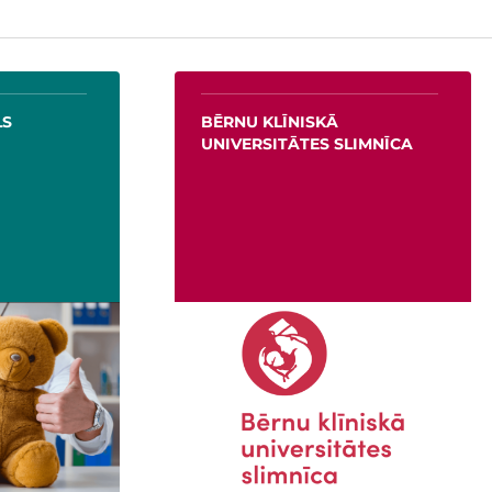
LS
BĒRNU KLĪNISKĀ
UNIVERSITĀTES SLIMNĪCA