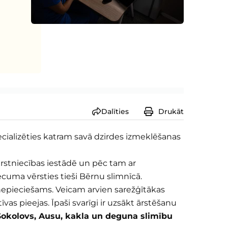
Dalīties
Drukāt
specializēties katram savā dzirdes izmeklēšanas
ārstniecības iestādē un pēc tam ar
cuma vērsties tieši Bērnu slimnīcā.
nepieciešams. Veicam arvien sarežģītākas
s pieejas. Īpaši svarīgi ir uzsākt ārstēšanu
Sokolovs, Ausu, kakla un deguna slimību