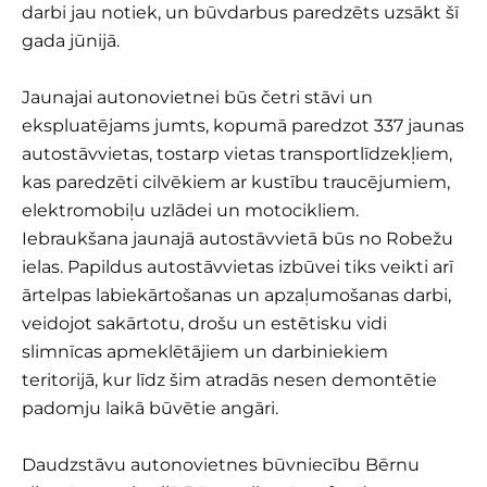
darbi jau notiek, un būvdarbus paredzēts uzsākt šī
gada jūnijā.
Jaunajai autonovietnei būs četri stāvi un
ekspluatējams jumts, kopumā paredzot 337 jaunas
autostāvvietas, tostarp vietas transportlīdzekļiem,
kas paredzēti cilvēkiem ar kustību traucējumiem,
elektromobiļu uzlādei un motocikliem.
Iebraukšana jaunajā autostāvvietā būs no Robežu
ielas. Papildus autostāvvietas izbūvei tiks veikti arī
ārtelpas labiekārtošanas un apzaļumošanas darbi,
veidojot sakārtotu, drošu un estētisku vidi
slimnīcas apmeklētājiem un darbiniekiem
teritorijā, kur līdz šim atradās nesen demontētie
padomju laikā būvētie angāri.
Daudzstāvu autonovietnes būvniecību Bērnu