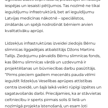
iespējas un iesaisti pētījumos. Tas nozīmē ne tikai
ieguldījumu infrastruktūrā, bet arī ieguldījumu
Latvijas medicīnas nākotnē – speciālistos,
zināšanās un spējā nodrošināt bērniem arvien
kvalitatīvāku aprūpi.
Līdzekļus infrastruktūras izveidei ziedojis Bērnu
slimnīcas ilggadējais atbalstītājs Džons Martins
Tallijs. Ziedojumu pārvaldīs Bērnu slimnīcas fonds,
kas Bērnu slimnīcas vārdā un uzdevumā ir
projektēšanas un būvniecības darbu pasūtītājs.
“Pirms pieciem gadiem mecenāts pauda vēlmi
ieguldīt līdzekļus Veselības aprūpes attīstības
centra izveidē, un šajā laikā veikti rūpīgi izpētes un
sagatavošanās darbi. Priecājamies, ka ar stāvvietas
celtniecību ir sperts pirmais solis šī lielā un
nozīmīgā projekta īstenošanā, un esam ļoti