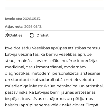
Izveidots
:
2026.05.13.
Atjaunots
:
2026.05.13.
Dalīties
Drukāt
Izveidot šādu Veselības aprūpes attīstības centru
Latvijā veicina tas, ka bērnu veselības aprūpe
strauji mainās – arvien lielāka nozīme ir precīzijas
medicīnai, datu izmantošanai, modernām
diagnostikas metodēm, personalizētai ārstēšanai
un starptautiskai sadarbībai. Ja netiek veidota
mūsdienīga infrastruktūra pētniecībai un attīstībai,
pastāv risks, ka Latvijas bērni jaunas ārstēšanas
iespējas, inovatīvus risinājumus un pētījumos
balstītu aprūpi saņems vēlāk nekā citviet Eiropā.