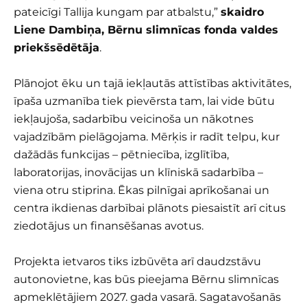
pateicīgi Tallija kungam par atbalstu,”
skaidro
Liene Dambiņa, Bērnu slimnīcas fonda valdes
priekšsēdētāja
.
Plānojot ēku un tajā iekļautās attīstības aktivitātes,
īpaša uzmanība tiek pievērsta tam, lai vide būtu
iekļaujoša, sadarbību veicinoša un nākotnes
vajadzībām pielāgojama. Mērķis ir radīt telpu, kur
dažādās funkcijas – pētniecība, izglītība,
laboratorijas, inovācijas un klīniskā sadarbība –
viena otru stiprina. Ēkas pilnīgai aprīkošanai un
centra ikdienas darbībai plānots piesaistīt arī citus
ziedotājus un finansēšanas avotus.
Projekta ietvaros tiks izbūvēta arī daudzstāvu
autonovietne, kas būs pieejama Bērnu slimnīcas
apmeklētājiem 2027. gada vasarā. Sagatavošanās