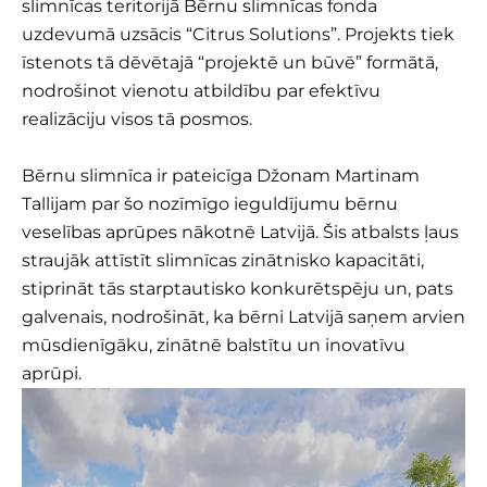
slimnīcas teritorijā Bērnu slimnīcas fonda
uzdevumā uzsācis “Citrus Solutions”. Projekts tiek
īstenots tā dēvētajā “projektē un būvē” formātā,
nodrošinot vienotu atbildību par efektīvu
realizāciju visos tā posmos.
Bērnu slimnīca ir pateicīga Džonam Martinam
Tallijam par šo nozīmīgo ieguldījumu bērnu
veselības aprūpes nākotnē Latvijā. Šis atbalsts ļaus
straujāk attīstīt slimnīcas zinātnisko kapacitāti,
stiprināt tās starptautisko konkurētspēju un, pats
galvenais, nodrošināt, ka bērni Latvijā saņem arvien
mūsdienīgāku, zinātnē balstītu un inovatīvu
aprūpi.