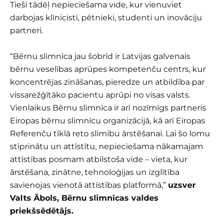
Tieši tādēļ nepieciešama vide, kur vienuviet
darbojas klīnicisti, pētnieki, studenti un inovāciju
partneri.
“Bērnu slimnīca jau šobrīd ir Latvijas galvenais
bērnu veselības aprūpes kompetenču centrs, kur
koncentrējas zināšanas, pieredze un atbildība par
vissarežģītāko pacientu aprūpi no visas valsts.
Vienlaikus Bērnu slimnīca ir arī nozīmīgs partneris
Eiropas bērnu slimnīcu organizācijā, kā arī Eiropas
Referenču tīklā reto slimību ārstēšanai. Lai šo lomu
stiprinātu un attīstītu, nepieciešama nākamajam
attīstības posmam atbilstoša vide – vieta, kur
ārstēšana, zinātne, tehnoloģijas un izglītība
savienojas vienotā attīstības platformā,”
uzsver
Valts Ābols, Bērnu slimnīcas valdes
priekšsēdētājs.