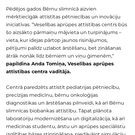
Pēdējos gados Bērnu slimnīcā aizvien
mērķtiecīgāk attīstītas pētniecības un inovāciju
iniciatīvas. “Veselības aprūpes attīstības centrs būs
šo aizsākto pārmaiņu mājvieta un turpinājums –
vieta, kur idejas pārtop jaunos risinājumos,
pētījumi palīdz uzlabot ārstēšanu, bet zināšanas
ātrāk nonāk līdz bērniem un viņu ģimenēm,“
papildina Anda Tomiņa, Veselības aprūpes
attīstības centra vadītāja.
Centrā paredzēts attīstīt pediatrijas pētniecību,
precīzijas medicīnu, bērnu onkoloģijas
diagnostikas un ārstēšanas pilnveidi, kā arī Bērnu
slimnīcas biobankas attīstību. Tāpat plānota
laboratoriju modernizēšana un digitalizācija, kā arī
medicīnas studentu, ārstu un aprūpes speciālistu
izglītības bāzes stiprināšana, piedāvājot simulāciju