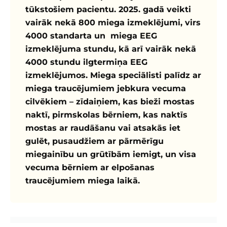
tūkstošiem pacientu. 2025. gadā veikti
vairāk nekā 800 miega izmeklējumi, virs
4000 standarta un miega EEG
izmeklējuma stundu, kā arī vairāk nekā
4000 stundu ilgtermiņa EEG
izmeklējumos. Miega speciālisti palīdz ar
miega traucējumiem jebkura vecuma
cilvēkiem – zīdaiņiem, kas bieži mostas
naktī, pirmskolas bērniem, kas naktīs
mostas ar raudāšanu vai atsakās iet
gulēt, pusaudžiem ar pārmērīgu
miegainību un grūtībām iemigt, un visa
vecuma bērniem ar elpošanas
traucējumiem miega laikā.