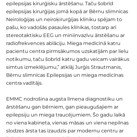
epilepsijas ķirurģisku ārstēšanu. Taču šobrīd
epilepsijas ķirurģijas jomā kopā ar Bērnu slimnīcas
Neiroloģijas un neiroķirurģijas klīniku spējam to
pašu, ko vadošās pasaules klīnikas, tostarp arī
stereotaktisku EEG un miniinvazīvu ārstēšanu ar
radiofrekvences ablāciju. Miega medicīnā katru
pacientu centra pirmsākumos uzskatījām par lielu
notikumu, taču šobrīd katru gadu veicam vairākus
simtus izmeklējumu,” atklāj Jurģis Strautmanis,
Bērnu slimnīcas Epilepsijas un miega medicīnas
centra vadītājs.
EMMC nodrošina augsta līmeņa diagnostiku un
ārstēšanu gan bērniem, gan pieaugušajiem ar
epilepsiju un miega traucējumiem. Šo gadu laikā
no viena kabineta, vienas māsas un viena nepilnas
slodzes ārsta tas izaudzis par modernu centru ar