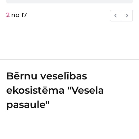
2
no
17
Bērnu veselības
ekosistēma "Vesela
pasaule"