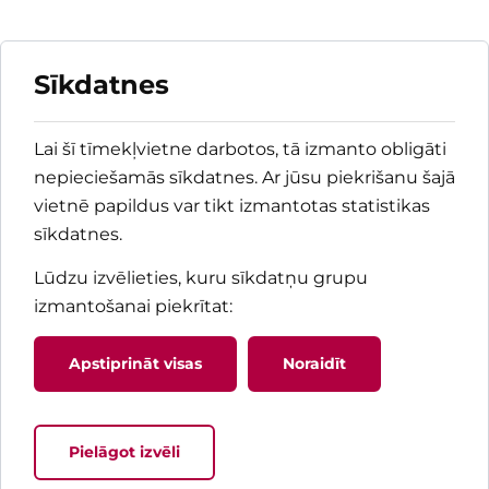
Sīkdatnes
Lai šī tīmekļvietne darbotos, tā izmanto obligāti
nepieciešamās sīkdatnes. Ar jūsu piekrišanu šajā
vietnē papildus var tikt izmantotas statistikas
sīkdatnes.
Lūdzu izvēlieties, kuru sīkdatņu grupu
izmantošanai piekrītat
:
Apstiprināt visas
Noraidīt
Pielāgot izvēli
Jaunums! Pacienta rokasgrāma