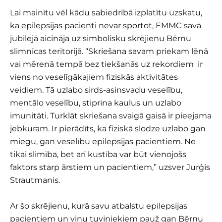
Lai mainītu vēl kādu sabiedrībā izplatītu uzskatu,
ka epilepsijas pacienti nevar sportot, EMMC savā
jubilejā aicināja uz simbolisku skrējienu Bērnu
slimnīcas teritorijā. “Skriešana savam priekam lēnā
vai mērenā tempā bez tiekšanās uz rekordiem ir
viens no veselīgākajiem fiziskās aktivitātes
veidiem. Tā uzlabo sirds-asinsvadu veselību,
mentālo veselību, stiprina kaulus un uzlabo
imunitāti. Turklāt skriešana svaigā gaisā ir pieejama
jebkuram. Ir pierādīts, ka fiziskā slodze uzlabo gan
miegu, gan veselību epilepsijas pacientiem. Ne
tikai slimība, bet arī kustība var būt vienojošs
faktors starp ārstiem un pacientiem,” uzsver Jurģis
Strautmanis.
Ar šo skrējienu, kurā savu atbalstu epilepsijas
pacientiem un viņu tuviniekiem pauž gan Bērnu