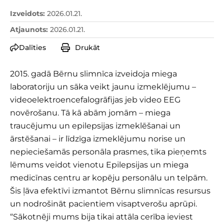
Izveidots
:
2026.01.21.
Atjaunots
:
2026.01.21.
Dalīties
Drukāt
2015. gadā Bērnu slimnīca izveidoja miega
laboratoriju un sāka veikt jaunu izmeklējumu –
videoelektroencefalogrāfijas jeb video EEG
novērošanu. Tā kā abām jomām – miega
traucējumu un epilepsijas izmeklēšanai un
ārstēšanai – ir līdzīga izmeklējumu norise un
nepieciešamās personāla prasmes, tika pieņemts
lēmums veidot vienotu Epilepsijas un miega
medicīnas centru ar kopēju personālu un telpām.
Šis ļāva efektīvi izmantot Bērnu slimnīcas resursus
un nodrošināt pacientiem visaptverošu aprūpi.
“Sākotnēji mums bija tikai attāla cerība ieviest