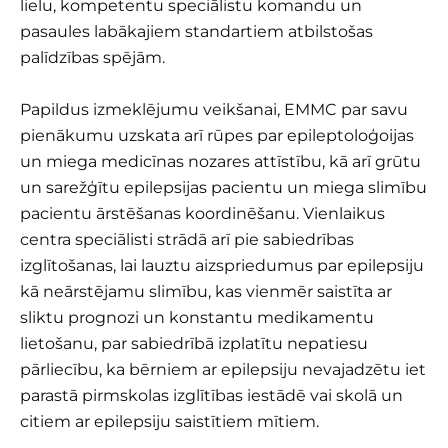
lielu, kompetentu speciālistu komandu un
pasaules labākajiem standartiem atbilstošas
palīdzības spējām.
Papildus izmeklējumu veikšanai, EMMC par savu
pienākumu uzskata arī rūpes par epileptoloģoijas
un miega medicīnas nozares attīstību, kā arī grūtu
un sarežģītu epilepsijas pacientu un miega slimību
pacientu ārstēšanas koordinēšanu. Vienlaikus
centra speciālisti strādā arī pie sabiedrības
izglītošanas, lai lauztu aizspriedumus par epilepsiju
kā neārstējamu slimību, kas vienmēr saistīta ar
sliktu prognozi un konstantu medikamentu
lietošanu, par sabiedrībā izplatītu nepatiesu
pārliecību, ka bērniem ar epilepsiju nevajadzētu iet
parastā pirmskolas izglītības iestādē vai skolā un
citiem ar epilepsiju saistītiem mītiem.