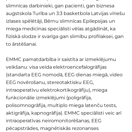
slimnīcas darbinieki, gan pacienti, gan biznesa
augstskola Turība un 3:3 basketbola Latvijas vīriešu
izlases spēlētāji, Bērnu slimnīcas Epilepsijas un
miega medicīnas speciālisti vēlas atgādināt,
ka
fiziskā slodze ir svarīga gan slimību profilaksei, gan
to ārstēšanai
.
EMMC pamatdarbība ir saistīta ar izmeklējumu
veikšanu: visa veida elektroencefalogrāfijas
(standarta EEG nomodā, EEG dienas miegā, video
EEG novērošanu, stereotaktisku EEG,
intraoperatīvu elektrokortikogrāfiju), miega
funkcionālie izmeklējumi (poligrāfija,
polisomnogrāfija, multiplo miega latenču tests,
aktigrāfija, kapnogrāfija). EMMC speciālisti veic arī
intraoperatīvas neiromonitorēšanas, EEG
pēcapstrādes, magnētiskās rezonanses