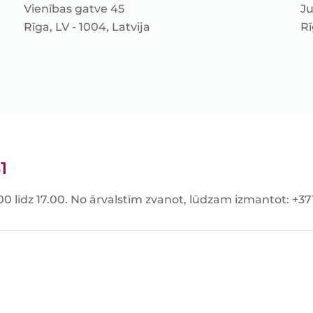
Vienības gatve 45
Ju
Rīga, LV - 1004, Latvija
Rī
1
00 līdz 17.00. No ārvalstīm zvanot, lūdzam izmantot: +3