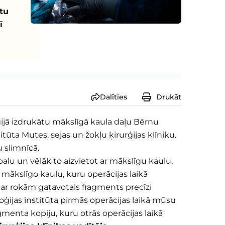
tu
ī
Dalīties
Drukāt
ģijā izdrukātu mākslīgā kaula daļu Bērnu
tūta Mutes, sejas un žokļu ķirurģijas klīniku.
 slimnīcā.
lu un vēlāk to aizvietot ar mākslīgu kaulu,
 mākslīgo kaulu, kuru operācijas laikā
 ar rokām gatavotais fragments precīzi
ijas institūta pirmās operācijas laikā mūsu
menta kopiju, kuru otrās operācijas laikā