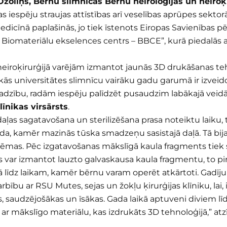
zoliņš, Bērnu slimnīcas Bērnu neiroloģijas un neiroķir
espēju straujas attīstības arī veselības aprūpes sektorā 
 medicīnā paplašinās, jo tiek īstenots Eiropas Savienības
as Biomateriālu ekselences centrs – BBCE”, kurā piedalās 
 neiroķirurģijā varējām izmantot jaunās 3D drukāšanas teh
ās universitātes slimnīcu vairāku gadu garumā ir izveidoj
ajadzību, radām iespēju palīdzēt pusaudzim labākajā veidā
līnikas
virsārsts
.
aļas sagatavošana un sterilizēšana prasa noteiktu laiku,
āgaida, kamēr mazinās tūska smadzeņu sasistajā daļā. Tā bij
lēmas. Pēc izgatavošanas mākslīgā kaula fragments tiek s
var izmantot lauzto galvaskausa kaula fragmentu, to pir
īdz laikam, kamēr bērnu varam operēt atkārtoti. Gadījumi
bību ar RSU Mutes, sejas un žokļu ķirurģijas klīniku, lai,
 saudzējošākas un īsākas. Gada laikā aptuveni diviem lī
r mākslīgo materiālu, kas izdrukāts 3D tehnoloģijā,” atzī