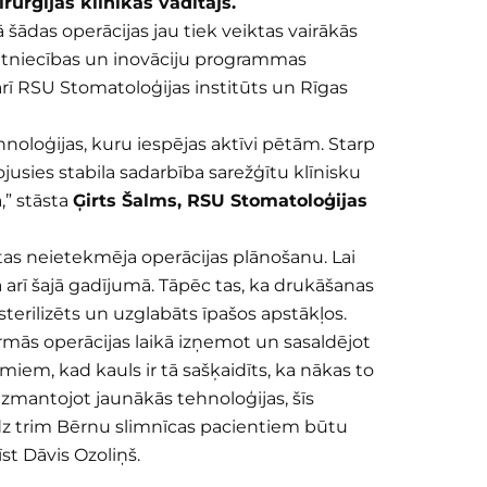
urģijas klīnikas vadītājs.
šādas operācijas jau tiek veiktas vairākās
 pētniecības un inovāciju programmas
arī RSU Stomatoloģijas institūts un Rīgas
noloģijas, kuru iespējas aktīvi pētām. Starp
usies stabila sadarbība sarežģītu klīnisku
,” stāsta
Ģirts Šalms, RSU Stomatoloģijas
 tas neietekmēja operācijas plānošanu. Lai
a arī šajā gadījumā. Tāpēc tas, ka drukāšanas
terilizēts un uzglabāts īpašos apstākļos.
mās operācijas laikā izņemot un sasaldējot
em, kad kauls ir tā sašķaidīts, ka nākas to
 izmantojot jaunākās tehnoloģijas, šīs
dz trim Bērnu slimnīcas pacientiem būtu
st Dāvis Ozoliņš.