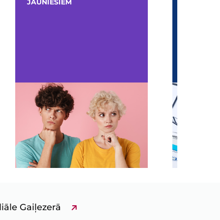
M
PROFESIONĀĻU PORTĀLS
liāle Gaiļezerā