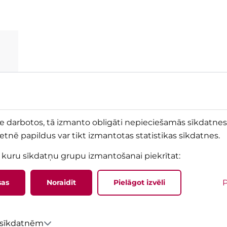
ne darbotos, tā izmanto obligāti nepieciešamās sīkdatnes.
ietnē papildus var tikt izmantotas statistikas sīkdatnes.
, kuru sīkdatņu grupu izmantošanai piekrītat
:
ta
P
sas
Noraidīt
Pielāgot izvēli
par
r sīkdatnēm