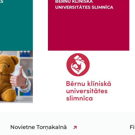
BĒRNU KLĪNISKĀ
JAUNIEŠIE
UNIVERSITĀTES SLIMNĪCA
Novietne Torņakalnā
Fi