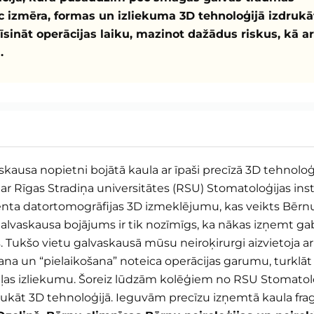
ēc izmēra, formas un izliekuma 3D tehnoloģijā izdrukā
īsināt operācijas laiku, mazinot dažādus riskus, kā ar
.
askausa nopietni bojātā kaula ar īpaši precīzā 3D tehnolo
ar Rīgas Stradiņa universitātes (RSU) Stomatoloģijas insti
enta datortomogrāfijas 3D izmeklējumu, kas veikts Bērnu
vaskausa bojājums ir tik nozīmīgs, ka nākas izņemt gaba
. Tukšo vietu galvaskausā mūsu neiroķirurgi aizvietoja ar
ana un “pielaikošana” noteica operācijas garumu, turklāt
ļas izliekumu. Šoreiz lūdzām kolēģiem no RSU Stomatoloģ
ukāt 3D tehnoloģijā. Ieguvām precīzu izņemtā kaula frag