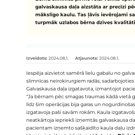
galvaskausa daļa aizstāta ar precīzi p
mākslīgo kaulu. Tas ļāvis ievērojami sa
turpmāk uzlabos bērna dzīves kvalitāti
Izveidots
:
2024.08.1.
Atjaunots
:
2024.08.1.
Iespēja aizvietot samērā lielu gabalu no galv
slimnīcas neiroķirurgiem radās, sadarbojoties 
Galvaskausa daļa izgatavota, izmantojot paci
“Ja bērnam pēc smagas traumas kādā vietā gal
līdz šim operācijas bija garas un nogurdinošas
izgatavoja paši savām rokām. Kaula izgatavoš
neatkārtoja iepriekš izņemtās galvaskausa da
pacientam izņemto sašķaidīto kaula daļu izdr