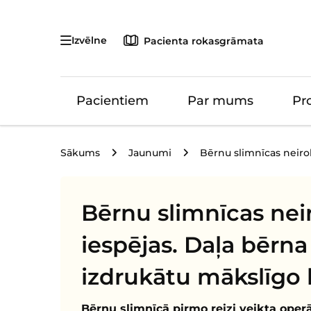
Izvēlne
Pacienta rokasgrāmata
Pacientiem
Par mums
Pr
Sākums
Jaunumi
Bērnu slimnīcas neiro
Bērnu slimnīcas nei
iespējas. Daļa bērna
izdrukātu mākslīgo 
Bērnu slimnīcā pirmo reizi veikta ope