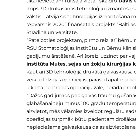
tikai ievietojām tukšajā vietā,” skaidro
Dāvis O
Kopš 3D drukāšanas tehnoloģiju izmantošanas i
valstīs. Latvijā šīs tehnoloģijas izmantošana
“Apvārsnis 2020” finansētais projekts “Baltij
Stradiņa universitāte.
”Pateicoties projektam, pirmo reizi arī bērnu
RSU Stomatoloģijas institūtu un Bērnu klīnisk
gadījumu ārstēšanā. Arī šoreiz, uzzinot par v
institūta Mutes, sejas un žokļu ķirurģijas k
Kaut arī 3D tehnoloģijā drukātā galvaskausa d
veiktu līdzīgas operācijās, parasti tāpat ir j
iekārta neatrodas operāciju zālē, nerada prob
“Dažos gadījumos pēc galvas traumu gūšanas 
glabāšanai teju mīnus 100 grādu temperatūrā l
aizvietot, mēs vēlamies izveidot regulāru sadar
operācijas turpmāk būtu pacientam drošākas,
nepieciešama galvaskausa daļas aizvietošana a