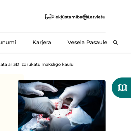
Piekļūstamība
Latviešu
unumi
Karjera
Vesela Pasaule
Aizvērt
tāta ar 3D izdrukātu mākslīgo kaulu