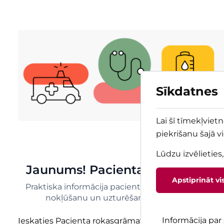
Sīkdatnes
Lai šī tīmekļviet
piekrišanu šajā v
Lūdzu izvēlieties
Jaunums! Pacienta rokasgrāma
Apstiprināt vi
Praktiska informācija pacientiem un tuviniekiem 
nokļūšanu un uzturēšanos Bērnu slimnīcā
Informācija pa
Ieskaties Pacienta rokasgrāmatā