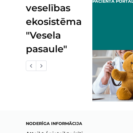
RTĀLS
PACIENTA PORTĀLS
veselības
ekosistēma
"Vesela
pasaule"
NODERĪGA INFORMĀCIJA