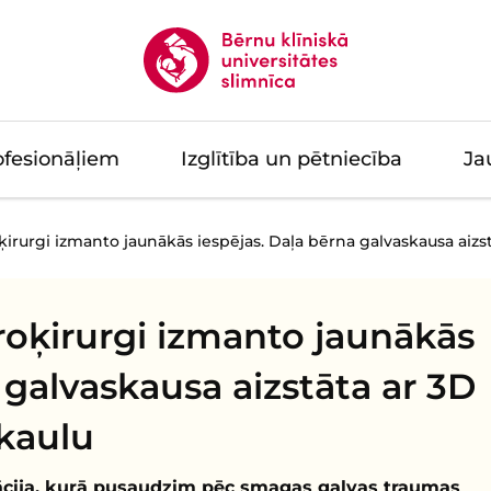
ofesionāļiem
Izglītība un pētniecība
Ja
ķirurgi izmanto jaunākās iespējas. Daļa bērna galvaskausa aizs
roķirurgi izmanto jaunākās
 galvaskausa aizstāta ar 3D
kaulu
rācija, kurā pusaudzim pēc smagas galvas traumas