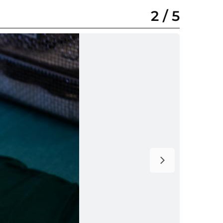
2
/
5