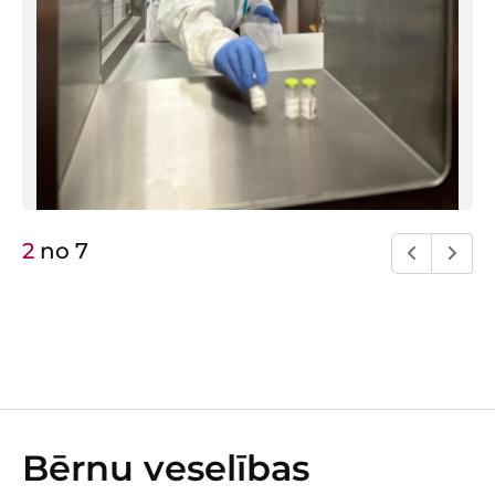
2
no
7
Bērnu veselības