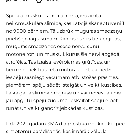
Dalīties
Drukāt
Spinālā muskuļu atrofija ir reta, iedzimta
neiromuskulāra slimība, kas Latvijā skar aptuveni 1
no 9000 bērniem. Tā uzbrūk muguras smadzeņu
priekšējo ragu šūnām. Kad šīs šūnas tiek bojātas,
muguras smadzenēs esošo nervu šūnu
motoneironi un muskuļi, kurus šie nervi apgādā,
atrofējas. Tas izraisa ievērojamas grūtības, un
bērniem tiek traucēta motorā attīstība, liedzot
iespēju sasniegt vecumam atbilstošas prasmes,
piemēram, spēju sēdēt, staigāt un veikt kustības.
Laika gaitā slimība progresē un var novest arī pie
jau apgūtu spēju zuduma, ieskaitot spēju elpot,
runāt un veikt gandrīz jebkādas kustības.
Līdz 2021. gadam SMA diagnostika notika tikai pēc
simptomu parādīšanās, kas ir pārāk vēlu, lai