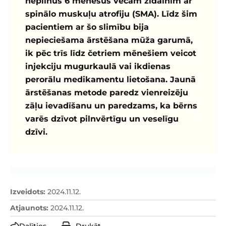
nepilnus 6 mēnešus vecam zīdainim ar
spinālo muskuļu atrofiju (SMA). Līdz šim
pacientiem ar šo slimību bija
nepieciešama ārstēšana mūža garumā,
ik pēc trīs līdz četriem mēnešiem veicot
injekciju mugurkaulā vai ikdienas
perorālu medikamentu lietošana. Jaunā
ārstēšanas metode paredz vienreizēju
zāļu ievadīšanu un paredzams, ka bērns
varēs dzīvot pilnvērtīgu un veselīgu
dzīvi.
Izveidots
:
2024.11.12.
Atjaunots
:
2024.11.12.