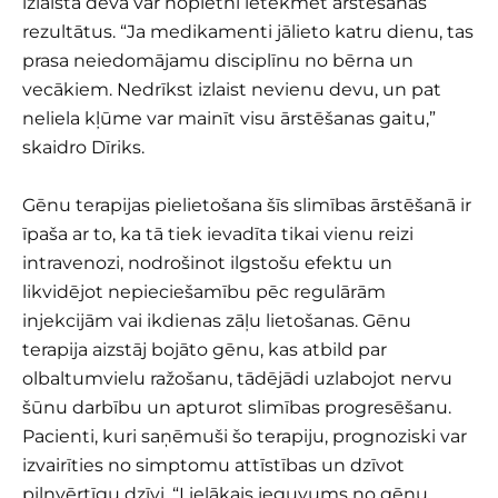
izlaista deva var nopietni ietekmēt ārstēšanas
rezultātus. “Ja medikamenti jālieto katru dienu, tas
prasa neiedomājamu disciplīnu no bērna un
vecākiem. Nedrīkst izlaist nevienu devu, un pat
neliela kļūme var mainīt visu ārstēšanas gaitu,”
skaidro Dīriks.
Gēnu terapijas pielietošana šīs slimības ārstēšanā ir
īpaša ar to, ka tā tiek ievadīta tikai vienu reizi
intravenozi, nodrošinot ilgstošu efektu un
likvidējot nepieciešamību pēc regulārām
injekcijām vai ikdienas zāļu lietošanas. Gēnu
terapija aizstāj bojāto gēnu, kas atbild par
olbaltumvielu ražošanu, tādējādi uzlabojot nervu
šūnu darbību un apturot slimības progresēšanu.
Pacienti, kuri saņēmuši šo terapiju, prognoziski var
izvairīties no simptomu attīstības un dzīvot
pilnvērtīgu dzīvi. “Lielākais ieguvums no gēnu