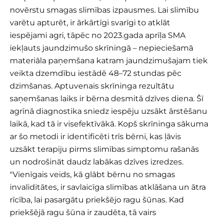
novērstu smagas slimības izpausmes. Lai slimību
varētu apturēt, ir ārkārtīgi svarīgi to atklāt
iespējami agri, tāpēc no 2023.gada aprīļa SMA
iekļauts jaundzimušo skrīningā – nepieciešamā
materiāla paņemšana katram jaundzimušajam tiek
veikta dzemdību iestādē 48–72 stundas pēc
dzimšanas. Aptuvenais skrīninga rezultātu
saņemšanas laiks ir bērna desmitā dzīves diena. Šī
agrīnā diagnostika sniedz iespēju uzsākt ārstēšanu
laikā, kad tā ir visefektīvākā. Kopš skrīninga sākuma
ar šo metodi ir identificēti trīs bērni, kas ļāvis
uzsākt terapiju pirms slimības simptomu rašanās
un nodrošināt daudz labākas dzīves izredzes.
"Vienīgais veids, kā glābt bērnu no smagas
invaliditātes, ir savlaicīga slimības atklāšana un ātra
rīcība, lai pasargātu priekšējo ragu šūnas. Kad
priekšējā ragu šūna ir zaudēta, tā vairs