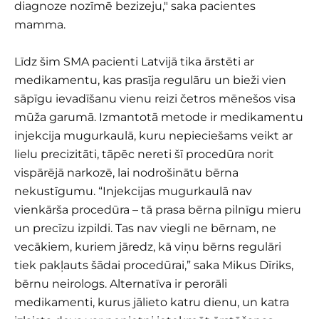
diagnoze nozīmē bezizeju," saka pacientes
mamma.
Līdz šim SMA pacienti Latvijā tika ārstēti ar
medikamentu, kas prasīja regulāru un bieži vien
sāpīgu ievadīšanu vienu reizi četros mēnešos visa
mūža garumā. Izmantotā metode ir medikamentu
injekcija mugurkaulā, kuru nepieciešams veikt ar
lielu precizitāti, tāpēc nereti šī procedūra norit
vispārējā narkozē, lai nodrošinātu bērna
nekustīgumu. “Injekcijas mugurkaulā nav
vienkārša procedūra – tā prasa bērna pilnīgu mieru
un precīzu izpildi. Tas nav viegli ne bērnam, ne
vecākiem, kuriem jāredz, kā viņu bērns regulāri
tiek pakļauts šādai procedūrai,” saka Mikus Dīriks,
bērnu neirologs. Alternatīva ir perorāli
medikamenti, kurus jālieto katru dienu, un katra