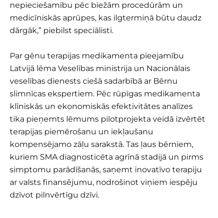
nepieciešamību pēc biežām procedūrām un
medicīniskās aprūpes, kas ilgtermiņā būtu daudz
dārgāk,” piebilst speciālisti.
Par gēnu terapijas medikamenta pieejamību
Latvijā lēma Veselības ministrija un Nacionālais
veselības dienests ciešā sadarbībā ar Bērnu
slimnīcas ekspertiem. Pēc rūpīgas medikamenta
klīniskās un ekonomiskās efektivitātes analīzes
tika pieņemts lēmums pilotprojekta veidā izvērtēt
terapijas piemērošanu un iekļaušanu
kompensējamo zāļu sarakstā. Tas ļaus bērniem,
kuriem SMA diagnosticēta agrīnā stadijā un pirms
simptomu parādīšanās, saņemt inovatīvo terapiju
ar valsts finansējumu, nodrošinot viņiem iespēju
dzīvot pilnvērtīgu dzīvi.