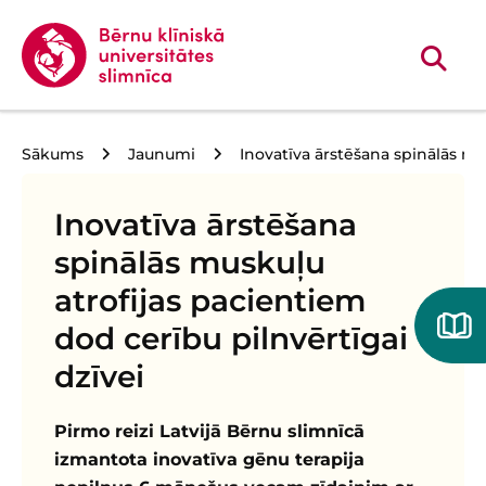
Sākums
Jaunumi
Inovatīva ārstēšana spinālās mu
Inovatīva ārstēšana
spinālās muskuļu
atrofijas pacientiem
dod cerību pilnvērtīgai
dzīvei
Pirmo reizi Latvijā Bērnu slimnīcā
izmantota inovatīva gēnu terapija