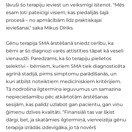
ļāvuši šo terapiju ieviest un veiksmīgi īstenot. "Mēs
esam ļoti pateicīgi visiem, kas piedalījās šajā
procesā – no apmācībām līdz praktiskajai
ieviešanai," saka Mikus Dīriks.
Gēnu terapija SMA ārstēšanā sniedz cerību, ka
bērni ar šo diagnozi varēs attīstīties tāpat kā veseli
vienaudži. Paredzams, ka šo terapiju pielietos
selektīvi – bērniem, kuriem SMA tiek diagnosticēta
agrīnā stadijā, pirms simptomu parādīšanās, un
kuri atbilst noteiktiem medicīniskiem kritērijiem.
Tā nodrošina ilgtermiņa ieguvumus un samazina
nepieciešamību pēc atkārtotām ārstēšanas
sesijām, kas palīdz uzlabot gan pacientu, gan viņu
ģimeņu dzīves kvalitāti. “Finansiāli tas var šķist
dārgi, bet, ja skatāmies ilgtermiņā, vienreizēja gēnu
terapija izrādās izdevīgāka, jo tā novērš