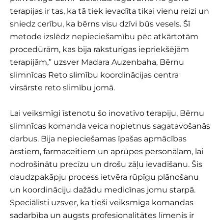
terapijas ir tas, ka tā tiek ievadīta tikai vienu reizi un
sniedz cerību, ka bērns visu dzīvi būs vesels. Šī
metode izslēdz nepieciešamību pēc atkārtotām
procedūrām, kas bija raksturīgas iepriekšējām
terapijām,” uzsver Madara Auzenbaha, Bērnu
slimnīcas Reto slimību koordinācijas centra
virsārste reto slimību jomā.
Lai veiksmīgi īstenotu šo inovatīvo terapiju, Bērnu
slimnīcas komanda veica nopietnus sagatavošanās
darbus. Bija nepieciešamas īpašas apmācības
ārstiem, farmaceitiem un aprūpes personālam, lai
nodrošinātu precīzu un drošu zāļu ievadīšanu. Šis
daudzpakāpju process ietvēra rūpīgu plānošanu
un koordināciju dažādu medicīnas jomu starpā.
Speciālisti uzsver, ka tieši veiksmīga komandas
sadarbība un augsts profesionalitātes līmenis ir