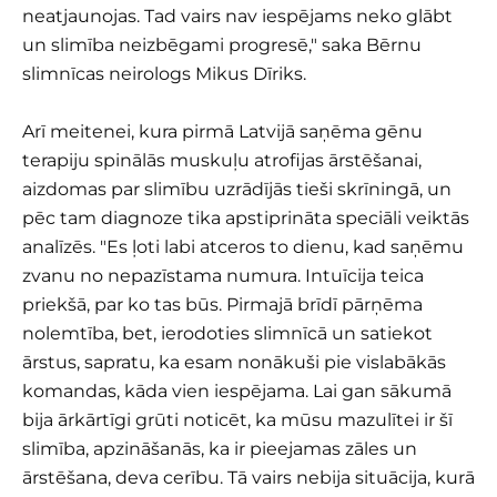
neatjaunojas. Tad vairs nav iespējams neko glābt
un slimība neizbēgami progresē," saka Bērnu
slimnīcas neirologs Mikus Dīriks.
Arī meitenei, kura pirmā Latvijā saņēma gēnu
terapiju spinālās muskuļu atrofijas ārstēšanai,
aizdomas par slimību uzrādījās tieši skrīningā, un
pēc tam diagnoze tika apstiprināta speciāli veiktās
analīzēs. "Es ļoti labi atceros to dienu, kad saņēmu
zvanu no nepazīstama numura. Intuīcija teica
priekšā, par ko tas būs. Pirmajā brīdī pārņēma
nolemtība, bet, ierodoties slimnīcā un satiekot
ārstus, sapratu, ka esam nonākuši pie vislabākās
komandas, kāda vien iespējama. Lai gan sākumā
bija ārkārtīgi grūti noticēt, ka mūsu mazulītei ir šī
slimība, apzināšanās, ka ir pieejamas zāles un
ārstēšana, deva cerību. Tā vairs nebija situācija, kurā