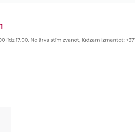
1
00 līdz 17.00. No ārvalstīm zvanot, lūdzam izmantot: +3