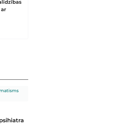
līdzības
 ar
umatisms
sihiatra