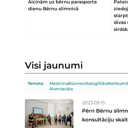
Aicinām uz bērnu parasporta
Patei
dienu Bērnu slimnīcā
ziedo
starp
divas
sirdsk
Visi jaunumi
Temats
:
Medicīna
Būvniecība
Izglītība
Notikumi
Ārstniecība
2023.09.15.
Pērn Bērnu slimn
konsultāciju skai