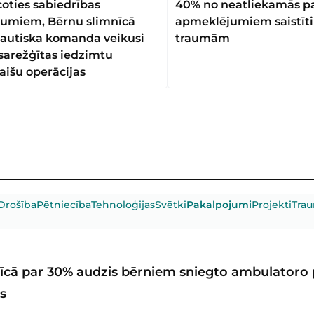
coties sabiedrības
40% no neatliekamās pa
jumiem, Bērnu slimnīcā
apmeklējumiem saistīti
tautiska komanda veikusi
traumām
 sarežģītas iedzimtu
aišu operācijas
Drošība
Pētniecība
Tehnoloģijas
Svētki
Pakalpojumi
Projekti
Tra
īcā par 30% audzis bērniem sniegto ambulatoro p
ts