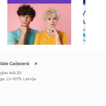
liāle Gaiļezerā
glas ielā 20
ga, LV-1079, Latvija