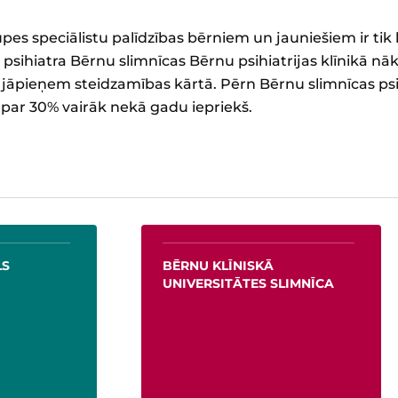
s speciālistu palīdzības bērniem un jauniešiem ir tik l
psihiatra Bērnu slimnīcas Bērnu psihiatrijas klīnikā nāk
 jāpieņem steidzamības kārtā. Pērn Bērnu slimnīcas psi
r par 30% vairāk nekā gadu iepriekš.
BĒRNU KLĪNISKĀ
JAUNIEŠI
UNIVERSITĀTES SLIMNĪCA