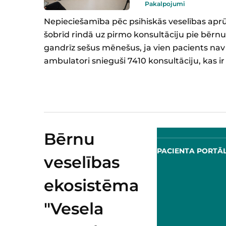
Pakalpojumi
Nepieciešamība pēc psihiskās veselības aprūpe
šobrīd rindā uz pirmo konsultāciju pie bērnu 
gandrīz sešus mēnešus, ja vien pacients nav
ambulatori snieguši 7410 konsultāciju, kas i
Bērnu
ORTĀLS
PACIENTA PORTĀLS
veselības
ekosistēma
"Vesela