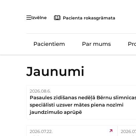
Izvēlne
Pacienta rokasgrāmata
Pacientiem
Par mums
Pr
Jaunumi
2026.08.6.
Pasaules zīdīšanas nedēļā Bērnu slimnīca
speciālisti uzsver mātes piena nozīmi
jaundzimušo aprūpē
2026.07.22.
2026.07