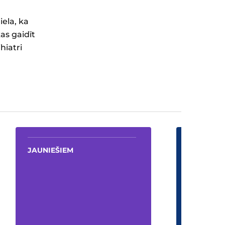
iela, ka
as gaidīt
hiatri
EM
PROFESIONĀĻU PORTĀLS