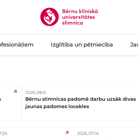
ofesionāļiem
Izglītība un pētniecība
Ja
2026.08.6.
s
Bērnu slimnīcas padomē darbu uzsāk divas
jaunas padomes locekles
.29.
2026.07.14.